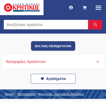
Δες πώς εξυπηρετείσαι
Κατηγορίες προϊόντων
Αγαπημένα
Αρχική
>
Παντοπωλείο
>
Φρυγανιές / Παξιμάδια / Κριτσίνια