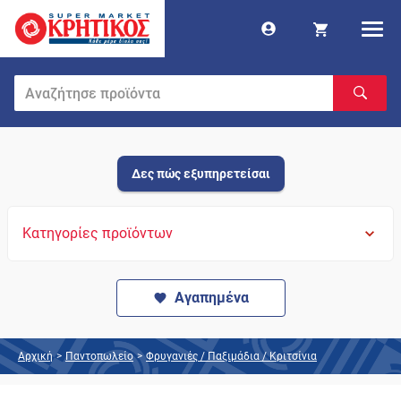
Δες πώς εξυπηρετείσαι
Κατηγορίες προϊόντων
Αγαπημένα
Αρχική
>
Παντοπωλείο
>
Φρυγανιές / Παξιμάδια / Κριτσίνια