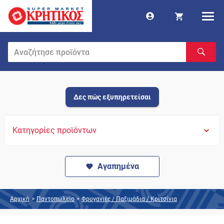
Δες πώς εξυπηρετείσαι
Κατηγορίες προϊόντων
Αγαπημένα
Αρχική
>
Παντοπωλείο
>
Φρυγανιές / Παξιμάδια / Κριτσίνια