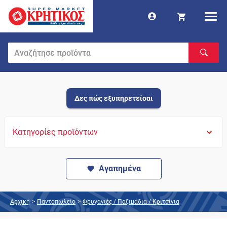
Δες πώς εξυπηρετείσαι
Κατηγορίες προϊόντων
Αγαπημένα
Αρχική
>
Παντοπωλείο
>
Φρυγανιές / Παξιμάδια / Κριτσίνια