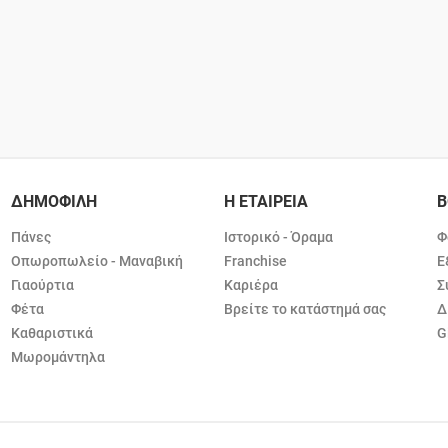
ΔΗΜΟΦΙΛΗ
Η ΕΤΑΙΡΕΙΑ
Β
Πάνες
Ιστορικό - Όραμα
Φ
Οπωροπωλείο - Μαναβική
Franchise
Ε
Γιαούρτια
Καριέρα
Σ
Φέτα
Βρείτε το κατάστημά σας
Δ
Καθαριστικά
G
Μωρομάντηλα