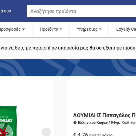
μά σου
Προσφορές
Προϊόντα
Υπηρεσίες
Loyalty C
για να δεις με ποια online υπηρεσία μας θα σε εξυπηρετήσου
ΛΟΥΜΙΔΗΣ Παπαγάλος Π
Ελληνικός Καφές 194γρ.
- Κωδ. π
€ 4.76
ανά τεμάχιο