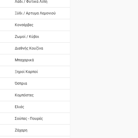
Λάδι / Φυτικά Λίπη
Ξύδι / Αρτυμα Λεμονιού
Κονσέρβες
Ζωμοί / Κύβοι
Διεθνής Κουζίνα
Μπαχαρικά
Ξηροί Καρποί
Όσπρια
Κομπόστες
Ελιές
Σούπες - Πουρές
Ζάχαρη