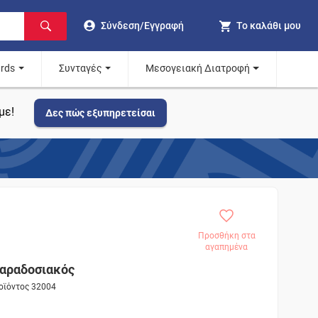
Σύνδεση/Εγγραφή
Το καλάθι μου
ards
Συνταγές
Μεσογειακή Διατροφή
με!
Δες πώς εξυπηρετείσαι
Προσθήκη στα
αγαπημένα
αραδοσιακός
ροϊόντος 32004