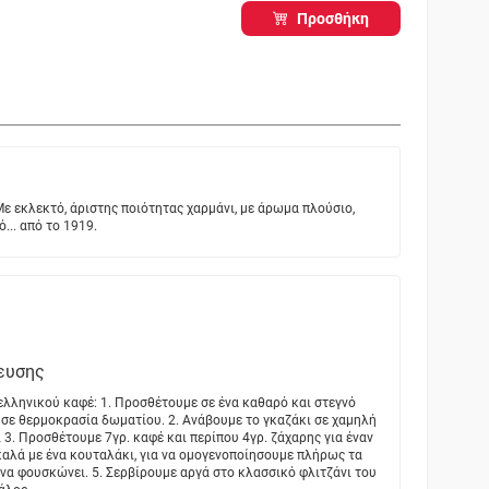
Προσθήκη
ε εκλεκτό, άριστης ποιότητας χαρμάνι, με άρωμα πλούσιο,
... από το 1919.
ευσης
ελληνικού καφέ: 1. Προσθέτουμε σε ένα καθαρό και στεγνό
, σε θερμοκρασία δωματίου. 2. Ανάβουμε το γκαζάκι σε χαμηλή
 3. Προσθέτουμε 7γρ. καφέ και περίπου 4γρ. ζάχαρης για έναν
καλά με ένα κουταλάκι, για να ομογενοποίησουμε πλήρως τα
ι να φουσκώνει. 5. Σερβίρουμε αργά στο κλασσικό φλιτζάνι του