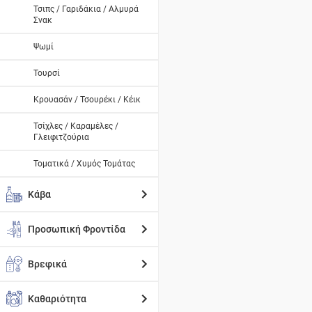
Τσιπς / Γαριδάκια / Αλμυρά
Σνακ
Ψωμί
Τουρσί
Κρουασάν / Τσουρέκι / Κέικ
Τσίχλες / Καραμέλες /
Γλειφιτζούρια
Τοματικά / Χυμός Τομάτας
Κάβα
Προσωπική Φροντίδα
Βρεφικά
Καθαριότητα