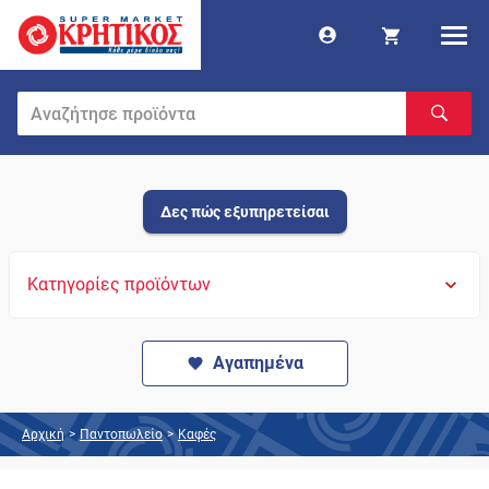
Δες πώς εξυπηρετείσαι
Κατηγορίες προϊόντων
Αγαπημένα
Αρχική
>
Παντοπωλείο
>
Καφές