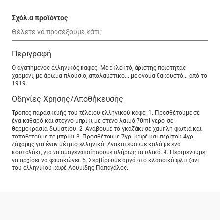
Σχόλια προϊόντος
Περιγραφή
Ο αγαπημένος ελληνικός καφές. Με εκλεκτό, άριστης ποιότητας
χαρμάνι, με άρωμα πλούσιο, απολαυστικό... με όνομα ξακουστό... από το
1919.
Οδηγίες Χρήσης/Αποθήκευσης
Τρόπος παρασκευής του τέλειου ελληνικού καφέ: 1. Προσθέτουμε σε
ένα καθαρό και στεγνό μπρίκι με στενό λαιμό 70ml νερό, σε
θερμοκρασία δωματίου. 2. Ανάβουμε το γκαζάκι σε χαμηλή φωτιά και
τοποθετούμε το μπρίκι 3. Προσθέτουμε 7γρ. καφέ και περίπου 4γρ.
ζάχαρης για έναν μέτριο ελληνικό. Ανακατεύουμε καλά με ένα
κουταλάκι, για να ομογενοποίησουμε πλήρως τα υλικά. 4. Περιμένουμε
να αρχίσει να φουσκώνει. 5. Σερβίρουμε αργά στο κλασσικό φλιτζάνι
του ελληνικού καφέ Λουμίδης Παπαγάλος.