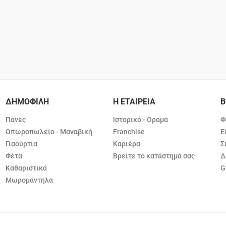
ΔΗΜΟΦΙΛΗ
Η ΕΤΑΙΡΕΙΑ
Β
Πάνες
Ιστορικό - Όραμα
Φ
Οπωροπωλείο - Μαναβική
Franchise
Ε
Γιαούρτια
Καριέρα
Σ
Φέτα
Βρείτε το κατάστημά σας
Δ
Καθαριστικά
G
Μωρομάντηλα