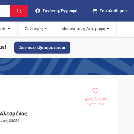
Σύνδεση/Εγγραφή
Το καλάθι μου
ards
Συνταγές
Μεσογειακή Διατροφή
με!
Δες πώς εξυπηρετείσαι
Προσθήκη στα
αγαπημένα
 Αλεσμένος
όντος 33084