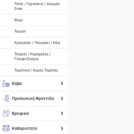
Τσιπς / Γαριδάκια / Αλμυρά
Σνακ
Ψωμί
Τουρσί
Κρουασάν / Τσουρέκι / Κέικ
Τσίχλες / Καραμέλες /
Γλειφιτζούρια
Τοματικά / Χυμός Τομάτας
Κάβα
Προσωπική Φροντίδα
Βρεφικά
Καθαριότητα