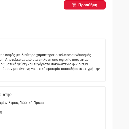
Προσθήκη
ένας καφές με ιδιαίτερο χαρακτήρα: ο τέλειος συνδυασμός
ση. Αποτελείται από μια επιλογή από υψηλής ποιότητας
αρωματική γεύση και ευχάριστο σοκολατένιο φινίρισμα.
λαύσουν μια έντονη γευστική εμπειρία οποιαδήποτε στιγμή της
ευσης
αφέ Φίλτρου, Γαλλική Πρέσα
η