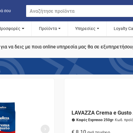
μά σου
Προσφορές
Προϊόντα
Υπηρεσίες
Loyalty C
για να δεις με ποια online υπηρεσία μας θα σε εξυπηρετήσου
LAVAZZA Crema e Gusto
Καφές Espresso 250gr
- Κωδ. προϊ
€ 8.10
ανά τεμάχιο