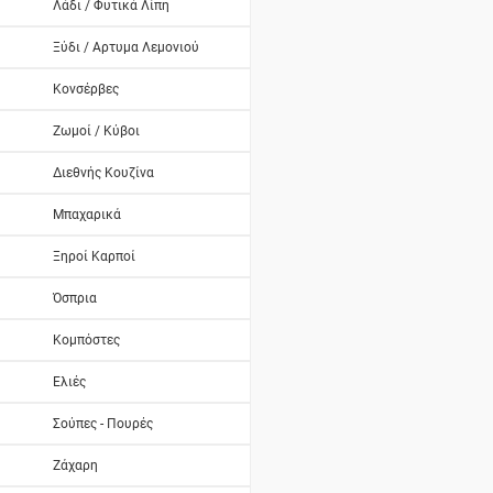
Λάδι / Φυτικά Λίπη
Ξύδι / Αρτυμα Λεμονιού
Κονσέρβες
Ζωμοί / Κύβοι
Διεθνής Κουζίνα
Μπαχαρικά
Ξηροί Καρποί
Όσπρια
Κομπόστες
Ελιές
Σούπες - Πουρές
Ζάχαρη