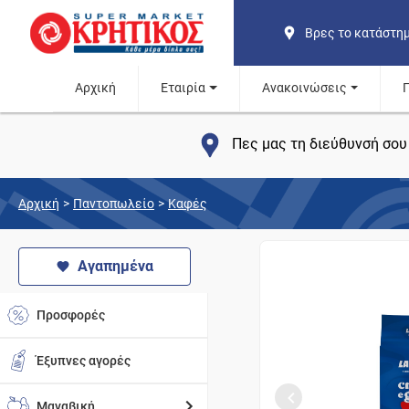
Βρες το κατάστη
Αρχική
Εταιρία
Ανακοινώσεις
Πες μας τη διεύθυνσή σου 
Αρχική
>
Παντοπωλείο
>
Καφές
Αγαπημένα
Προσφορές
Έξυπνες αγορές
Μαναβική