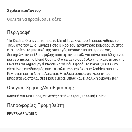
Σχόλια προϊόντος
Περιγραφή
"Το Qualità Oro είναι το πρώτο blend Lavazza, που δημιουργήθηκε το
1956 από τον Luigi Lavazza στο μικρό του εργαστήριο καβουρδίσματος
στο Τορίνο. Το μυστικό της συνταγής πέρασε από πατέρα σε γιο,
διατηρώντας το ίδιο υψηλής ποιότητας προφίλ για πάνω από 60 χρόνια,
μέχρι σήμερα. Το blend Qualità Oro είναι το σύμβολο της ικανότητας της
Lavazza να δημιουργεί blends καφέ, κάθε φορά. Το blend Qualità Oro
είναι ένας συνδυασμός από τα καλύτερoυς κόκκους Arabica από την
Κεντρική και τη Νότια Αμερική. Η τέλεια συμφωνία γεύσης που
μπορείτε να απολαύσετε κάθε μέρα. Όπως κάθε ιταλική οικογένεια."
Οδηγίες Χρήσης/Αποθήκευσης
Ιδανικό για Moka pot, Μηχανές Καφέ Φίλτρου, Γαλλική Πρέσα
Πληροφορίες Προμηθεύτη
BEVERAGE WORLD