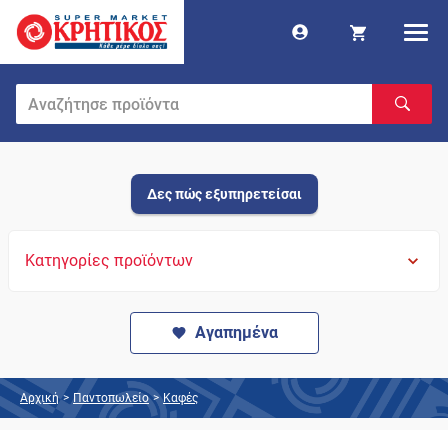
Δες πώς εξυπηρετείσαι
Κατηγορίες προϊόντων
Αγαπημένα
Αρχική
>
Παντοπωλείο
>
Καφές