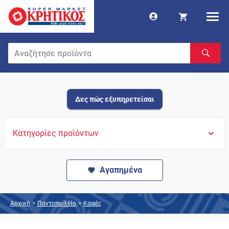
Δες πώς εξυπηρετείσαι
Κατηγορίες προϊόντων
Αγαπημένα
Αρχική
>
Παντοπωλείο
>
Καφές