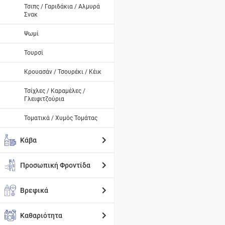
Τσιπς / Γαριδάκια / Αλμυρά
Σνακ
Ψωμί
Τουρσί
Κρουασάν / Τσουρέκι / Κέικ
Τσίχλες / Καραμέλες /
Γλειφιτζούρια
Τοματικά / Χυμός Τομάτας
Κάβα
Προσωπική Φροντίδα
Βρεφικά
Καθαριότητα