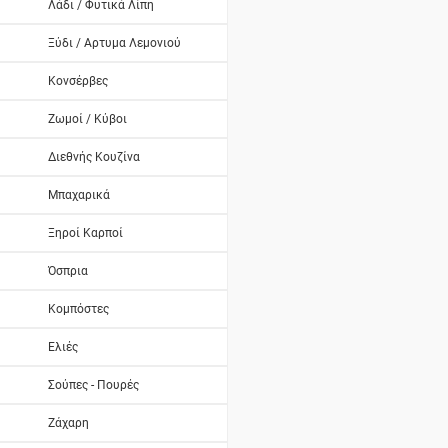
Λάδι / Φυτικά Λίπη
Ξύδι / Αρτυμα Λεμονιού
Κονσέρβες
Ζωμοί / Κύβοι
Διεθνής Κουζίνα
Μπαχαρικά
Ξηροί Καρποί
Όσπρια
Κομπόστες
Ελιές
Σούπες - Πουρές
Ζάχαρη