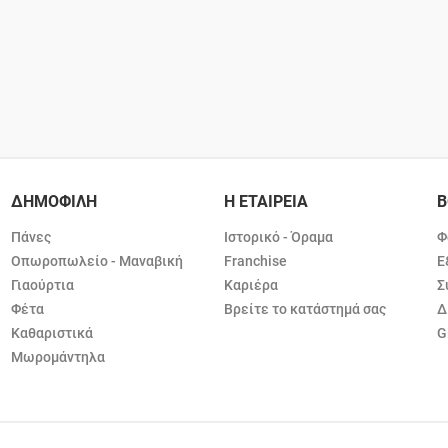
ΔΗΜΟΦΙΛΗ
Η ΕΤΑΙΡΕΙΑ
Β
Πάνες
Ιστορικό - Όραμα
Φ
Οπωροπωλείο - Μαναβική
Franchise
Ε
Γιαούρτια
Καριέρα
Σ
Φέτα
Βρείτε το κατάστημά σας
Δ
Καθαριστικά
G
Μωρομάντηλα