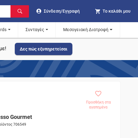
Σύνδεση/Εγγραφή
Το καλάθι μου
ards
Συνταγές
Μεσογειακή Διατροφή
με!
Δες πώς εξυπηρετείσαι
Προσθήκη στα
αγαπημένα
sso Gourmet
ροϊόντος 706549