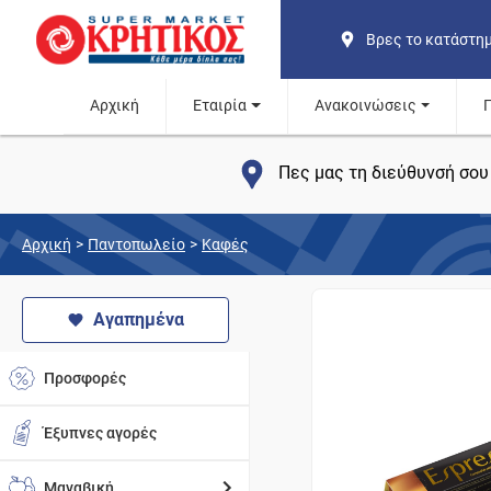
Βρες το κατάστη
Αρχική
Εταιρία
Ανακοινώσεις
Πες μας τη διεύθυνσή σου 
Αρχική
>
Παντοπωλείο
>
Καφές
Αγαπημένα
Προσφορές
Έξυπνες αγορές
Μαναβική