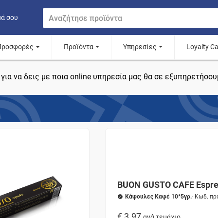
μά σου
Προσφορές
Προϊόντα
Υπηρεσίες
Loyalty C
για να δεις με ποια online υπηρεσία μας θα σε εξυπηρετήσου
BUON GUSTO CAFE Espre
Κάψουλες Καφέ 10*5γρ.
- Κωδ. π
€ 3.97
ανά τεμάχιο