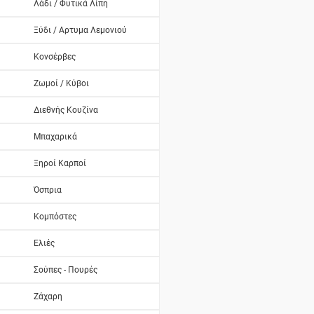
Λάδι / Φυτικά Λίπη
Ξύδι / Αρτυμα Λεμονιού
Κονσέρβες
Ζωμοί / Κύβοι
Διεθνής Κουζίνα
Μπαχαρικά
Ξηροί Καρποί
Όσπρια
Κομπόστες
Ελιές
Σούπες - Πουρές
Ζάχαρη