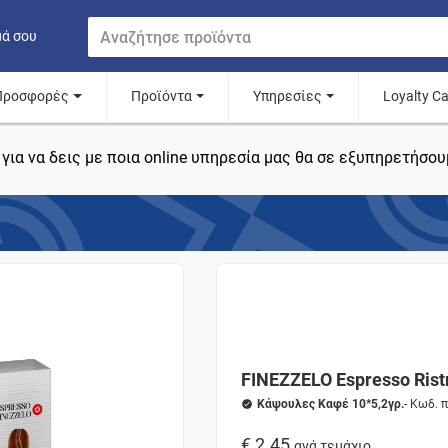
μά σου
Προσφορές
Προϊόντα
Υπηρεσίες
Loyalty C
για να δεις με ποια online υπηρεσία μας θα σε εξυπηρετήσου
FINEZZELO Espresso Rist
Κάψουλες Καφέ 10*5,2γρ.
- Κωδ. 
€ 2.45
ανά τεμάχιο