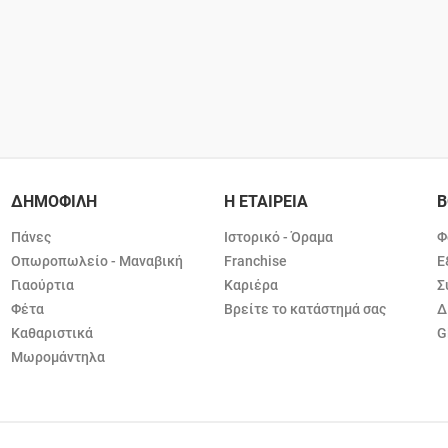
ΔΗΜΟΦΙΛΗ
Η ΕΤΑΙΡΕΙΑ
Β
Πάνες
Ιστορικό - Όραμα
Φ
Οπωροπωλείο - Μαναβική
Franchise
Ε
Γιαούρτια
Καριέρα
Σ
Φέτα
Βρείτε το κατάστημά σας
Δ
Καθαριστικά
G
Μωρομάντηλα