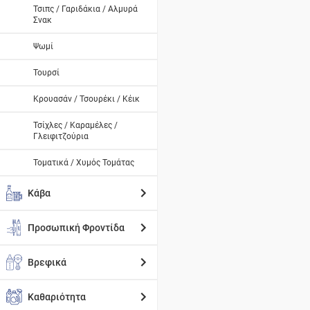
Τσιπς / Γαριδάκια / Αλμυρά
Σνακ
Ψωμί
Τουρσί
Κρουασάν / Τσουρέκι / Κέικ
Τσίχλες / Καραμέλες /
Γλειφιτζούρια
Τοματικά / Χυμός Τομάτας
Κάβα
Προσωπική Φροντίδα
Βρεφικά
Καθαριότητα