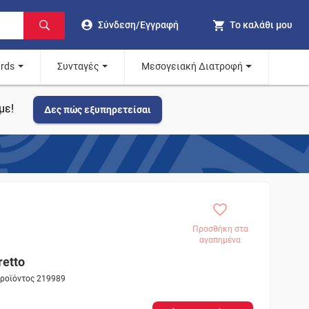
Σύνδεση/Εγγραφή
Το καλάθι μου
ards
Συνταγές
Μεσογειακή Διατροφή
με!
Δες πώς εξυπηρετείσαι
Προσθήκη στα
αγαπημένα
retto
προϊόντος 219989