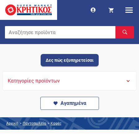
Δες πώς εξυπηρετείσαι
Κατηγορίες προϊόντων
Αγαπημένα
Αρχική
>
Παντοπωλείο
>
Καφές