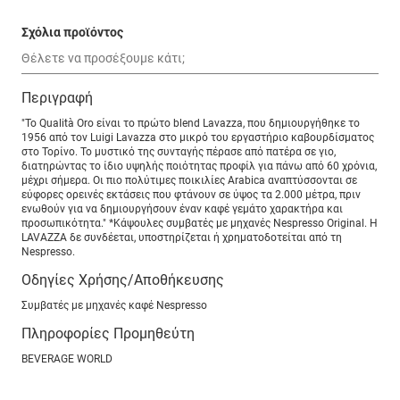
Σχόλια προϊόντος
Περιγραφή
"Το Qualità Oro είναι το πρώτο blend Lavazza, που δημιουργήθηκε το
1956 από τον Luigi Lavazza στο μικρό του εργαστήριο καβουρδίσματος
στο Τορίνο. Το μυστικό της συνταγής πέρασε από πατέρα σε γιο,
διατηρώντας το ίδιο υψηλής ποιότητας προφίλ για πάνω από 60 χρόνια,
μέχρι σήμερα. Οι πιο πολύτιμες ποικιλίες Arabica αναπτύσσονται σε
εύφορες ορεινές εκτάσεις που φτάνουν σε ύψος τα 2.000 μέτρα, πριν
ενωθούν για να δημιουργήσουν έναν καφέ γεμάτο χαρακτήρα και
προσωπικότητα." *Κάψουλες συμβατές με μηχανές Nespresso Original. H
LAVAZZA δε συνδέεται, υποστηρίζεται ή χρηματοδοτείται από τη
Nespresso.
Οδηγίες Χρήσης/Αποθήκευσης
Συμβατές με μηχανές καφέ Nespresso
Πληροφορίες Προμηθεύτη
BEVERAGE WORLD