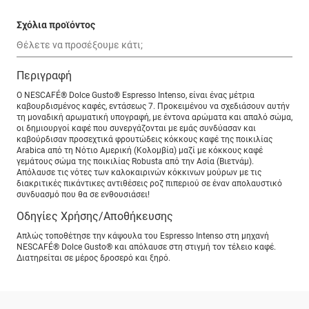
Σχόλια προϊόντος
Περιγραφή
Ο NESCAFÉ® Dolce Gusto® Espresso Intenso, είναι ένας μέτρια
καβουρδισμένος καφές, εντάσεως 7. Προκειμένου να σχεδιάσουν αυτήν
τη μοναδική αρωματική υπογραφή, με έντονα αρώματα και απαλό σώμα,
οι δημιουργοί καφέ που συνεργάζονται με εμάς συνδύασαν και
καβούρδισαν προσεχτικά φρουτώδεις κόκκους καφέ της ποικιλίας
Arabica από τη Νότιο Αμερική (Κολομβία) μαζί με κόκκους καφέ
γεμάτους σώμα της ποικιλίας Robusta από την Ασία (Βιετνάμ).
Απόλαυσε τις νότες των καλοκαιρινών κόκκινων μούρων με τις
διακριτικές πικάντικες αντιθέσεις ροζ πιπεριού σε έναν απολαυστικό
συνδυασμό που θα σε ενθουσιάσει!
Οδηγίες Χρήσης/Αποθήκευσης
Απλώς τοποθέτησε την κάψουλα του Espresso Intenso στη μηχανή
NESCAFÉ® Dolce Gusto® και απόλαυσε στη στιγμή τον τέλειο καφέ.
Διατηρείται σε μέρος δροσερό και ξηρό.