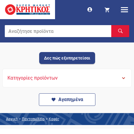
Δες πώς εξυπηρετείσαι
Κατηγορίες προϊόντων
Αγαπημένα
Αρχική
>
Παντοπωλείο
>
Καφές