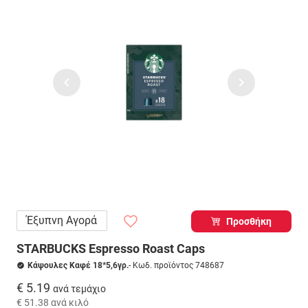
Έξυπνη Αγορά
Προσθήκη
STARBUCKS Espresso Roast Caps
Κάψουλες Καφέ 18*5,6γρ.
- Κωδ. προϊόντος 748687
€ 5.19
ανά τεμάχιο
€ 51.38
ανά κιλό