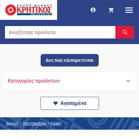
Δες πώς εξυπηρετείσαι
Κατηγορίες προϊόντων
Αγαπημένα
Αρχική
>
Παντοπωλείο
>
Καφές