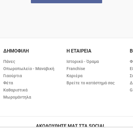
ΔΗΜΟΦΙΛΗ
Η ΕΤΑΙΡΕΙΑ
Β
Πάνες
Ιστορικό - Όραμα
Φ
Οπωροπωλείο - Μαναβική
Franchise
Ε
Γιαούρτια
Καριέρα
Σ
Φέτα
Βρείτε το κατάστημά σας
Δ
Καθαριστικά
G
Μωρομάντηλα
ΑΚΟΛΟΥΘΗΣΕ ΜΑΣ ΣΤΑ SOCIAL