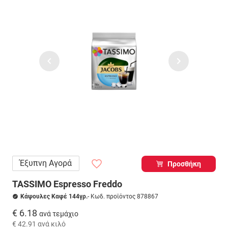
Έξυπνη Αγορά
Προσθήκη
TASSIMO Espresso Freddo
Κάψουλες Καφέ 144γρ.
- Κωδ. προϊόντος 878867
€ 6.18
ανά τεμάχιο
€ 42.91
ανά κιλό