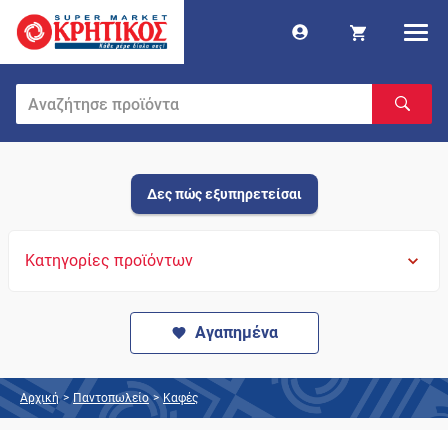
Δες πώς εξυπηρετείσαι
Κατηγορίες προϊόντων
Αγαπημένα
Αρχική
>
Παντοπωλείο
>
Καφές