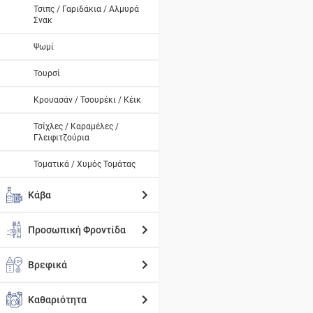
Τσιπς / Γαριδάκια / Αλμυρά
Σνακ
Ψωμί
Τουρσί
Κρουασάν / Τσουρέκι / Κέικ
Τσίχλες / Καραμέλες /
Γλειφιτζούρια
Τοματικά / Χυμός Τομάτας
Κάβα
Προσωπική Φροντίδα
Βρεφικά
Καθαριότητα