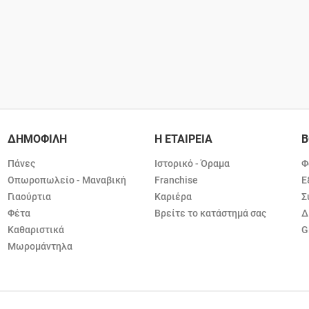
ΔΗΜΟΦΙΛΗ
Η ΕΤΑΙΡΕΙΑ
Β
Πάνες
Ιστορικό - Όραμα
Φ
Οπωροπωλείο - Μαναβική
Franchise
Ε
Γιαούρτια
Καριέρα
Σ
Φέτα
Βρείτε το κατάστημά σας
Δ
Καθαριστικά
G
Μωρομάντηλα