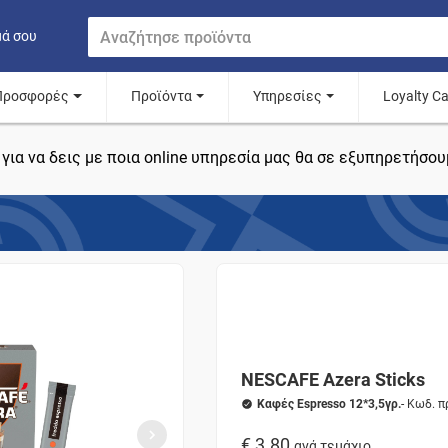
μά σου
Προσφορές
Προϊόντα
Υπηρεσίες
Loyalty C
για να δεις με ποια online υπηρεσία μας θα σε εξυπηρετήσου
NESCAFE Azera Sticks
Καφές Espresso 12*3,5γρ.
- Κωδ. 
€ 3.80
ανά τεμάχιο