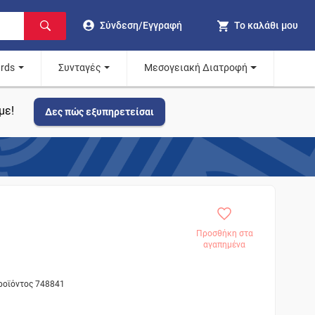
Σύνδεση/Εγγραφή
Το καλάθι μου
ards
Συνταγές
Μεσογειακή Διατροφή
με!
Δες πώς εξυπηρετείσαι
Προσθήκη στα
αγαπημένα
προϊόντος 748841