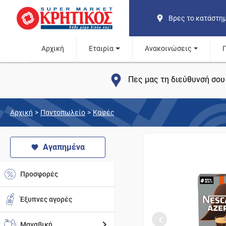
Βρες το κατάστη
Αρχική
Εταιρία
Ανακοινώσεις
Πες μας τη διεύθυνσή σου 
Αρχική
>
Παντοπωλείο
>
Καφές
Αγαπημένα
Προσφορές
Έξυπνες αγορές
Μαναβική