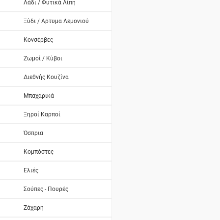
Λάδι / Φυτικά Λίπη
Ξύδι / Αρτυμα Λεμονιού
Κονσέρβες
Ζωμοί / Κύβοι
Διεθνής Κουζίνα
Μπαχαρικά
Ξηροί Καρποί
Όσπρια
Κομπόστες
Ελιές
Σούπες - Πουρές
Ζάχαρη