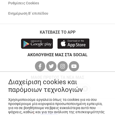
Ρυθμίσεις Cookies
Ενημέρωση Β’ επιπέδου
ΚΑΤΕΒΑΣΕ ΤΟ APP
ΑΚΟΛΟΥΘΗΣΕ ΜΑΣ ΣΤΑ SOCIAL
ΜΑΘΕ ΠΡΩΤΟΣ ΤΑ ΝΕΑ ΜΑΣ
Διαχείριση cookies και
παρόμοιων τεχνολογιών
Χρησιμοποιούμε εργαλεία όπως τα cookies για να σου
προσφέρουμε μία κορυφαία προσωποποιημένη εμπειρία,
για να σε βοηθήσουμε να βρεις ευκολότερα αυτό που
© Copyright 2026
ANEDIK Kritikos
. All Rights Reserved
ψάχνεις, καθώς και για την ανάλυση της επισκεψιμότητάς
Made with
by
Desquared