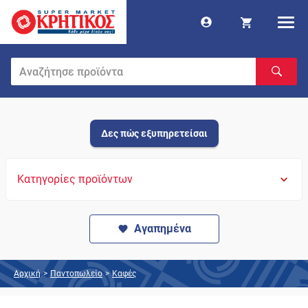
Δες πώς εξυπηρετείσαι
Κατηγορίες προϊόντων
Αγαπημένα
Αρχική
>
Παντοπωλείο
>
Καφές