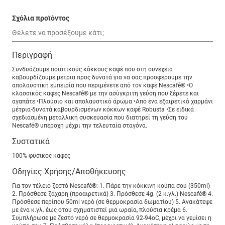
Σχόλια προϊόντος
Περιγραφή
Συνδυάζουμε ποιοτικούς κόκκους καφέ που στη συνέχεια
καβουρδίζουμε μέτρια προς δυνατά για να σας προσφέρουμε την
απολαυστική εμπειρία που περιμένετε από τον καφέ Nescafé® •Ο
κλασσικός καφές Nescafé® με την ασύγκριτη γεύση που ξέρετε και
αγαπάτε •Πλούσιο και απολαυστικό άρωμα •Από ένα εξαιρετικό χαρμάνι
μέτρια-δυνατά καβουρδισμένων κόκκων καφέ Robusta •Σε ειδικά
σχεδιασμένη μεταλλική συσκευασία που διατηρεί τη γεύση του
Nescafé® υπέροχη μέχρι την τελευταία σταγόνα.
Συστατικά
100% φυσικός καφές
Οδηγίες Χρήσης/Αποθήκευσης
Για τον τέλειο ζεστό Nescafé®: 1. Πάρε την κόκκινη κούπα σου (350ml)
2. Πρόσθεσε ζάχαρη (προαιρετικά) 3. Πρόσθεσε 4g. (2 κ.γλ.) Nescafé® 4.
Πρόσθεσε περίπου 50ml νερό (σε θερμοκρασία δωματίου) 5. Ανακάτεψε
με ένα κ.γλ. έως ότου σχηματιστεί μια ωραία, πλούσια κρέμα 6.
Συμπλήρωσε με ζεστό νερό σε θερμοκρασία 92-94oC, μέχρι να γεμίσει η