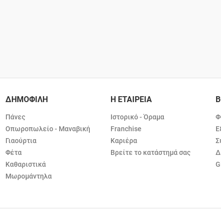
ΔΗΜΟΦΙΛΗ
Η ΕΤΑΙΡΕΙΑ
Β
Πάνες
Ιστορικό - Όραμα
Φ
Οπωροπωλείο - Μαναβική
Franchise
Ε
Γιαούρτια
Καριέρα
Σ
Φέτα
Βρείτε το κατάστημά σας
Δ
Καθαριστικά
G
Μωρομάντηλα