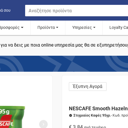
μά σου
Προσφορές
Προϊόντα
Υπηρεσίες
Loyalty C
για να δεις με ποια online υπηρεσία μας θα σε εξυπηρετήσου
Έξυπνη Αγορά
NESCAFE Smooth Hazeln
Στιγμιαίος Καφές 95γρ.
- Κωδ. πρ
€ 3.84
ανά τεμάχιο