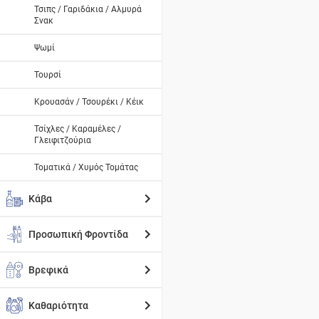
Τσιπς / Γαριδάκια / Αλμυρά
Σνακ
Ψωμί
Τουρσί
Κρουασάν / Τσουρέκι / Κέικ
Τσίχλες / Καραμέλες /
Γλειφιτζούρια
Τοματικά / Χυμός Τομάτας
Κάβα
Προσωπική Φροντίδα
Βρεφικά
Καθαριότητα