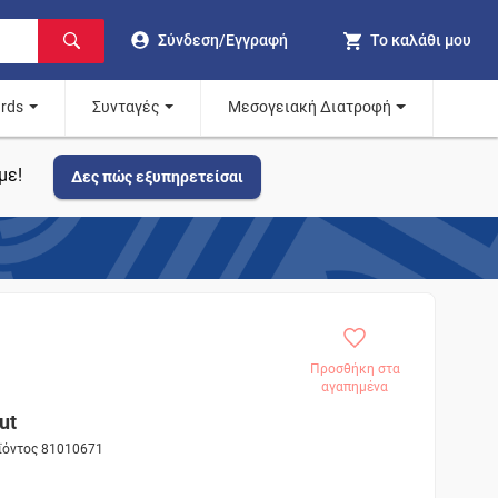
Σύνδεση/Εγγραφή
Το καλάθι μου
ards
Συνταγές
Μεσογειακή Διατροφή
με!
Δες πώς εξυπηρετείσαι
Προσθήκη στα
αγαπημένα
ut
οϊόντος 81010671