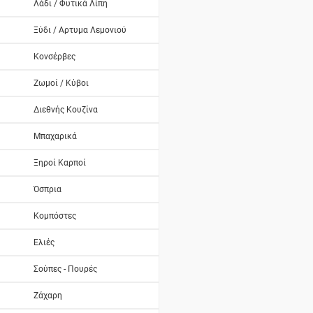
Λάδι / Φυτικά Λίπη
Ξύδι / Αρτυμα Λεμονιού
Κονσέρβες
Ζωμοί / Κύβοι
Διεθνής Κουζίνα
Μπαχαρικά
Ξηροί Καρποί
Όσπρια
Κομπόστες
Ελιές
Σούπες - Πουρές
Ζάχαρη