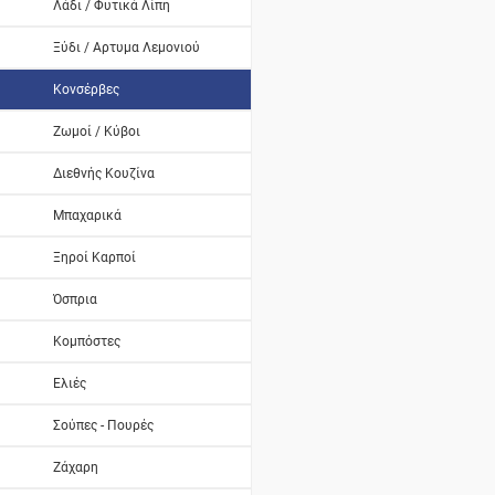
Λάδι / Φυτικά Λίπη
Ξύδι / Αρτυμα Λεμονιού
Κονσέρβες
Ζωμοί / Κύβοι
Διεθνής Κουζίνα
Μπαχαρικά
Ξηροί Καρποί
Όσπρια
Κομπόστες
Ελιές
Σούπες - Πουρές
Ζάχαρη