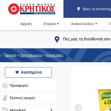
Βρες το κατάστη
Αρχική
Εταιρία
Ανακοινώσεις
Πες μας τη διεύθυνσή σου 
Αρχική
>
Παντοπωλείο
>
Κονσέρβες
Αγαπημένα
Προσφορές
Έξυπνες αγορές
Μαναβική