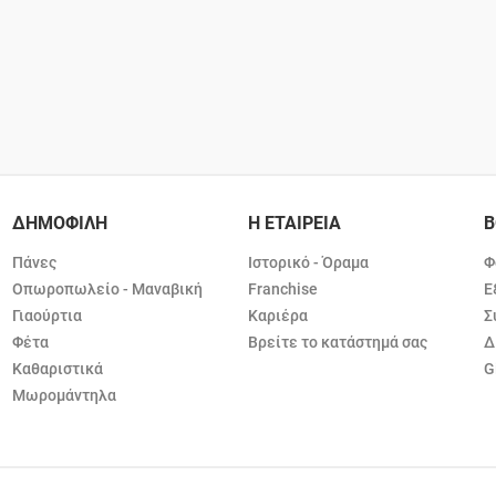
ΔΗΜΟΦΙΛΗ
Η ΕΤΑΙΡΕΙΑ
Β
Πάνες
Ιστορικό - Όραμα
Φ
Οπωροπωλείο - Μαναβική
Franchise
Ε
Γιαούρτια
Καριέρα
Σ
Φέτα
Βρείτε το κατάστημά σας
Δ
Καθαριστικά
G
Μωρομάντηλα