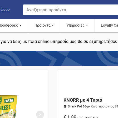
μά σου
Προσφορές
Προϊόντα
Υπηρεσίες
Loyalty C
για να δεις με ποια online υπηρεσία μας θα σε εξυπηρετήσου
KNORR με 4 Τυριά
Snack Pot 66gr
- Κωδ. προϊόντος 
€ 1.89
ανά τεμάχιο