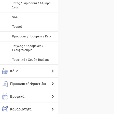
Τσιπς / Γαριδάκια / Αλμυρά
Σνακ
Ψωμί
Τουρσί
Κρουασάν / Τσουρέκι / Κέικ
Τσίχλες / Καραμέλες /
Γλειφιτζούρια
Τοματικά / Χυμός Τομάτας
Κάβα
Προσωπική Φροντίδα
Βρεφικά
Καθαριότητα