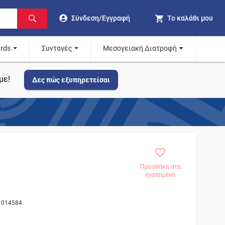
Σύνδεση/Εγγραφή
Το καλάθι μου
ards
Συνταγές
Μεσογειακή Διατροφή
με!
Δες πώς εξυπηρετείσαι
Προσθήκη στα
αγαπημένα
81014584