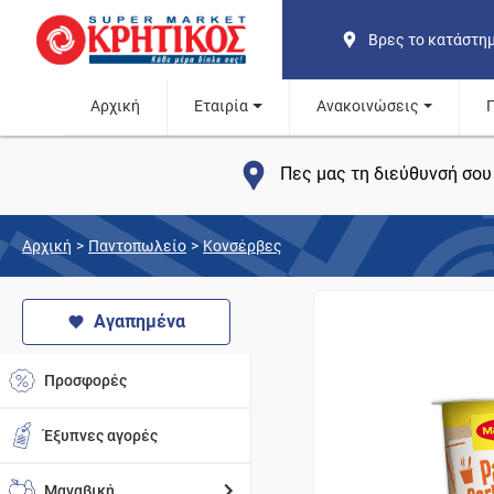
Βρες το κατάστη
Αρχική
Εταιρία
Ανακοινώσεις
Πες μας τη διεύθυνσή σου 
Αρχική
>
Παντοπωλείο
>
Κονσέρβες
Αγαπημένα
Προσφορές
Έξυπνες αγορές
Μαναβική