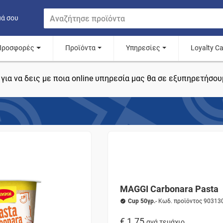
μά σου
Προσφορές
Προϊόντα
Υπηρεσίες
Loyalty C
για να δεις με ποια online υπηρεσία μας θα σε εξυπηρετήσου
MAGGI Carbonara Pasta
Cup 50γρ.
- Κωδ. προϊόντος 90313
€ 1.75
ανά τεμάχιο