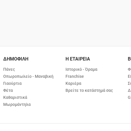
ΔΗΜΟΦΙΛΗ
Η ΕΤΑΙΡΕΙΑ
Β
Πάνες
Ιστορικό - Όραμα
Φ
Οπωροπωλείο - Μαναβική
Franchise
Ε
Γιαούρτια
Καριέρα
Σ
Φέτα
Βρείτε το κατάστημά σας
Δ
Καθαριστικά
G
Μωρομάντηλα