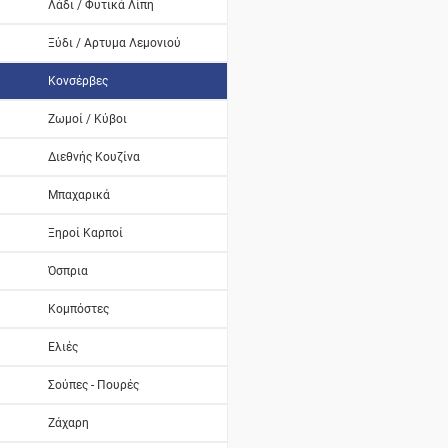
Λάδι / Φυτικά Λίπη
Ξύδι / Αρτυμα Λεμονιού
Κονσέρβες
Ζωμοί / Κύβοι
Διεθνής Κουζίνα
Μπαχαρικά
Ξηροί Καρποί
Όσπρια
Κομπόστες
Ελιές
Σούπες - Πουρές
Ζάχαρη