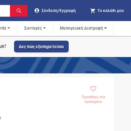
Σύνδεση/Εγγραφή
Το καλάθι μου
ards
Συνταγές
Μεσογειακή Διατροφή
με!
Δες πώς εξυπηρετείσαι
Προσθήκη στα
αγαπημένα
0