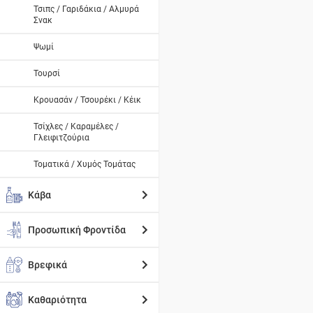
Τσιπς / Γαριδάκια / Αλμυρά
Σνακ
Ψωμί
Τουρσί
Κρουασάν / Τσουρέκι / Κέικ
Τσίχλες / Καραμέλες /
Γλειφιτζούρια
Τοματικά / Χυμός Τομάτας
Κάβα
Προσωπική Φροντίδα
Βρεφικά
Καθαριότητα