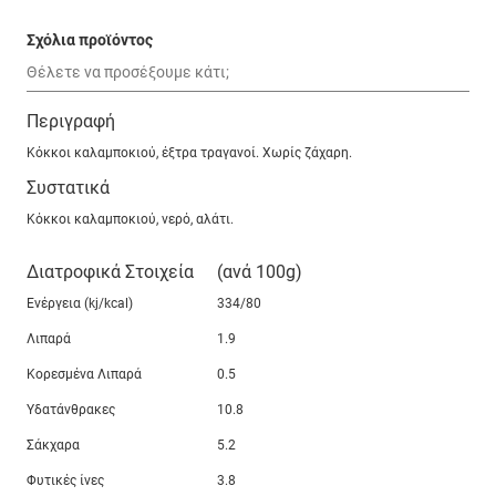
Σχόλια προϊόντος
Περιγραφή
Κόκκοι καλαμποκιού, έξτρα τραγανοί. Χωρίς ζάχαρη.
Συστατικά
Κόκκοι καλαμποκιού, νερό, αλάτι.
Διατροφικά Στοιχεία
(ανά 100g)
Ενέργεια (kj/kcal)
334/80
Λιπαρά
1.9
Κορεσμένα Λιπαρά
0.5
Υδατάνθρακες
10.8
Σάκχαρα
5.2
Φυτικές ίνες
3.8