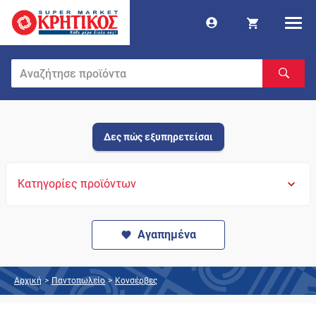
Δες πώς εξυπηρετείσαι
Κατηγορίες προϊόντων
Αγαπημένα
Αρχική
>
Παντοπωλείο
>
Κονσέρβες