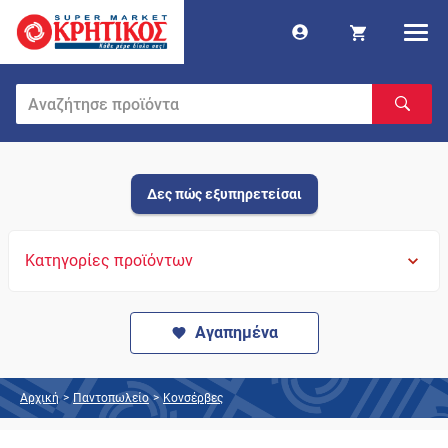
Δες πώς εξυπηρετείσαι
Κατηγορίες προϊόντων
Αγαπημένα
Αρχική
>
Παντοπωλείο
>
Κονσέρβες