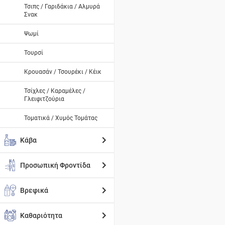
Τσιπς / Γαριδάκια / Αλμυρά
Σνακ
Ψωμί
Τουρσί
Κρουασάν / Τσουρέκι / Κέικ
Τσίχλες / Καραμέλες /
Γλειφιτζούρια
Τοματικά / Χυμός Τομάτας
Κάβα
Προσωπική Φροντίδα
Βρεφικά
Καθαριότητα