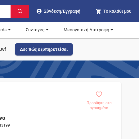
Σύνδεση/Εγγραφή
Το καλάθι μου
ards
Συνταγές
Μεσογειακή Διατροφή
με!
Δες πώς εξυπηρετείσαι
Προσθήκη στα
αγαπημένα
να
 43199