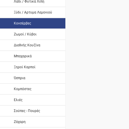
Λάδι / Φυτικά Λίπη
Ξύδι / Αρτυμα Λεμονιού
Κονσέρβες
Ζωμοί / Κύβοι
Διεθνής Κουζίνα
Μπαχαρικά
Ξηροί Καρποί
Όσπρια
Κομπόστες
Ελιές
Σούπες - Πουρές
Ζάχαρη