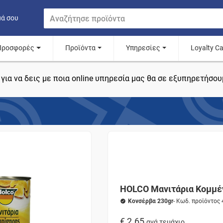
μά σου
Προσφορές
Προϊόντα
Υπηρεσίες
Loyalty C
για να δεις με ποια online υπηρεσία μας θα σε εξυπηρετήσου
HOLCO Μανιτάρια Κομμέ
Κονσέρβα 230gr
- Κωδ. προϊόντος
€ 2.65
ανά τεμάχιο