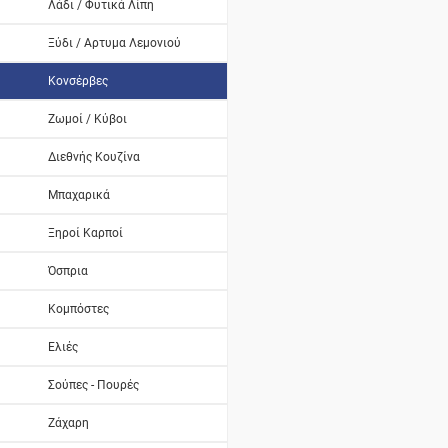
Λάδι / Φυτικά Λίπη
Ξύδι / Αρτυμα Λεμονιού
Κονσέρβες
Ζωμοί / Κύβοι
Διεθνής Κουζίνα
Μπαχαρικά
Ξηροί Καρποί
Όσπρια
Κομπόστες
Ελιές
Σούπες - Πουρές
Ζάχαρη