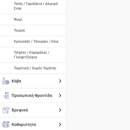
Τσιπς / Γαριδάκια / Αλμυρά
Σνακ
Ψωμί
Τουρσί
Κρουασάν / Τσουρέκι / Κέικ
Τσίχλες / Καραμέλες /
Γλειφιτζούρια
Τοματικά / Χυμός Τομάτας
Κάβα
Προσωπική Φροντίδα
Βρεφικά
Καθαριότητα