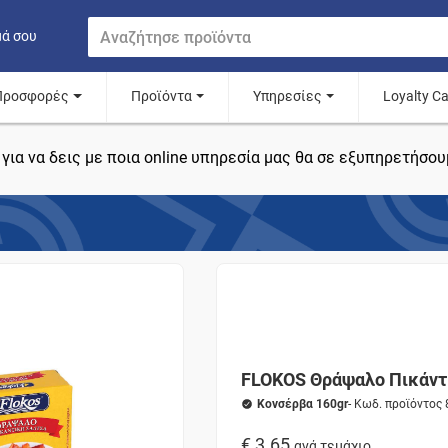
μά σου
Προσφορές
Προϊόντα
Υπηρεσίες
Loyalty C
για να δεις με ποια online υπηρεσία μας θα σε εξυπηρετήσου
FLOKOS Θράψαλο Πικάντ
Κονσέρβα 160gr
- Κωδ. προϊόντος
€ 3.65
ανά τεμάχιο