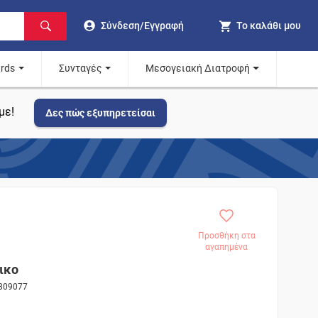
Σύνδεση/Εγγραφή
Το καλάθι μου
ards
Συνταγές
Μεσογειακή Διατροφή
με!
Δες πώς εξυπηρετείσαι
Προσθήκη στα
αγαπημένα
ικο
 809077