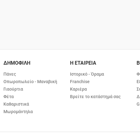
ΔΗΜΟΦΙΛΗ
Η ΕΤΑΙΡΕΙΑ
Β
Πάνες
Ιστορικό - Όραμα
Φ
Οπωροπωλείο - Μαναβική
Franchise
Ε
Γιαούρτια
Καριέρα
Σ
Φέτα
Βρείτε το κατάστημά σας
Δ
Καθαριστικά
G
Μωρομάντηλα