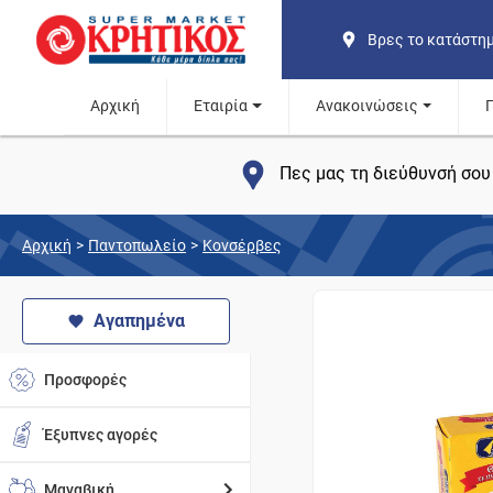
Βρες το κατάστη
Αρχική
Εταιρία
Ανακοινώσεις
Πες μας τη διεύθυνσή σου 
Αρχική
>
Παντοπωλείο
>
Κονσέρβες
Αγαπημένα
Προσφορές
Έξυπνες αγορές
Μαναβική