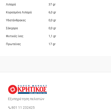
Λιπαρά
37 gr
Κορεσμένα Λιπαρά
6,0 gr
Υδατάνθρακες
0,0 gr
Σάκχαρα
0,0 gr
Φυτικές ίνες
1,1 gr
Πρωτείνες
17 gr
Εξυπηρέτηση πελατών
801 11 232425