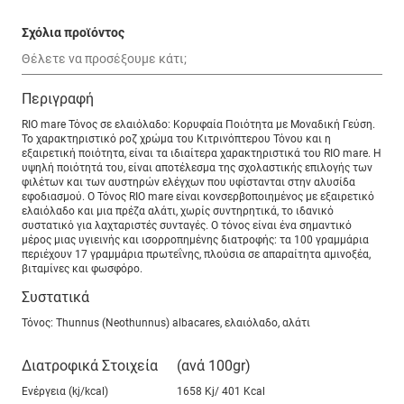
Σχόλια προϊόντος
Περιγραφή
RIO mare Τόνος σε ελαιόλαδο: Κορυφαία Ποιότητα με Μοναδική Γεύση.
Το χαρακτηριστικό ροζ χρώμα του Κιτρινόπτερου Τόνου και η
εξαιρετική ποιότητα, είναι τα ιδιαίτερα χαρακτηριστικά του RIO mare. Η
υψηλή ποιότητά του, είναι αποτέλεσμα της σχολαστικής επιλογής των
φιλέτων και των αυστηρών ελέγχων που υφίστανται στην αλυσίδα
εφοδιασμού. Ο Τόνος RIO mare είναι κονσερβοποιημένος με εξαιρετικό
ελαιόλαδο και μια πρέζα αλάτι, χωρίς συντηρητικά, το ιδανικό
συστατικό για λαχταριστές συνταγές. Ο τόνος είναι ένα σημαντικό
μέρος μιας υγιεινής και ισορροπημένης διατροφής: τα 100 γραμμάρια
περιέχουν 17 γραμμάρια πρωτεΐνης, πλούσια σε απαραίτητα αμινοξέα,
βιταμίνες και φωσφόρο.
Συστατικά
Τόνος: Thunnus (Neothunnus) albacares, ελαιόλαδο, αλάτι
Διατροφικά Στοιχεία
(ανά 100gr)
Ενέργεια (kj/kcal)
1658 Kj/ 401 Kcal