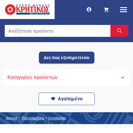
Δες πώς εξυπηρετείσαι
Κατηγορίες προϊόντων
Αγαπημένα
Αρχική
>
Παντοπωλείο
>
Κονσέρβες