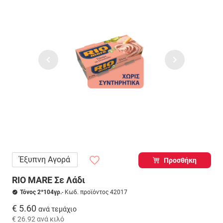
Έξυπνη Αγορά
Προσθήκη
RIO MARE Σε Λάδι
Τόνος 2*104γρ.
- Κωδ. προϊόντος 42017
€ 5.60
ανά τεμάχιο
€ 26.92
ανά κιλό