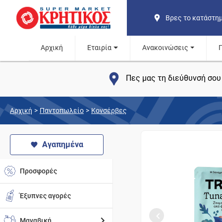
Βρες το κατάστη
Αρχική
Εταιρία
Ανακοινώσεις
Πες μας τη διεύθυνσή σου 
Αρχική
>
Παντοπωλείο
>
Κονσέρβες
Αγαπημένα
Προσφορές
Έξυπνες αγορές
Μαναβική