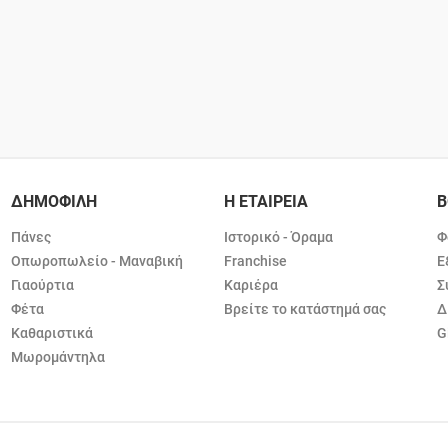
ΔΗΜΟΦΙΛΗ
Η ΕΤΑΙΡΕΙΑ
Β
Πάνες
Ιστορικό - Όραμα
Φ
Οπωροπωλείο - Μαναβική
Franchise
Ε
Γιαούρτια
Καριέρα
Σ
Φέτα
Βρείτε το κατάστημά σας
Δ
Καθαριστικά
G
Μωρομάντηλα