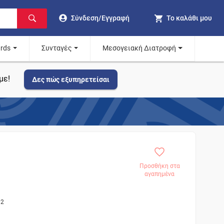
Σύνδεση/Εγγραφή
Το καλάθι μου
ards
Συνταγές
Μεσογειακή Διατροφή
με!
Δες πώς εξυπηρετείσαι
Προσθήκη στα
αγαπημένα
02