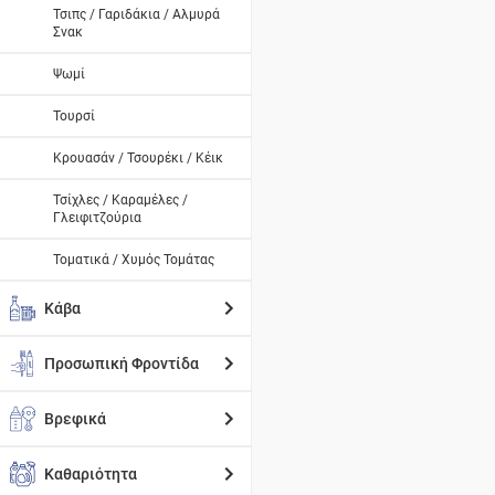
Τσιπς / Γαριδάκια / Αλμυρά
Σνακ
Ψωμί
Τουρσί
Κρουασάν / Τσουρέκι / Κέικ
Τσίχλες / Καραμέλες /
Γλειφιτζούρια
Τοματικά / Χυμός Τομάτας
Κάβα
Προσωπική Φροντίδα
Βρεφικά
Καθαριότητα