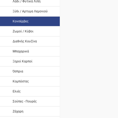
Λάδι / Φυτικά Λίπη
Ξύδι / Αρτυμα Λεμονιού
Κονσέρβες
Ζωμοί / Κύβοι
Διεθνής Κουζίνα
Μπαχαρικά
Ξηροί Καρποί
Όσπρια
Κομπόστες
Ελιές
Σούπες - Πουρές
Ζάχαρη