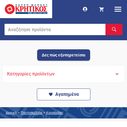
Δες πώς εξυπηρετείσαι
Κατηγορίες προϊόντων
Αγαπημένα
Αρχική
>
Παντοπωλείο
>
Κονσέρβες