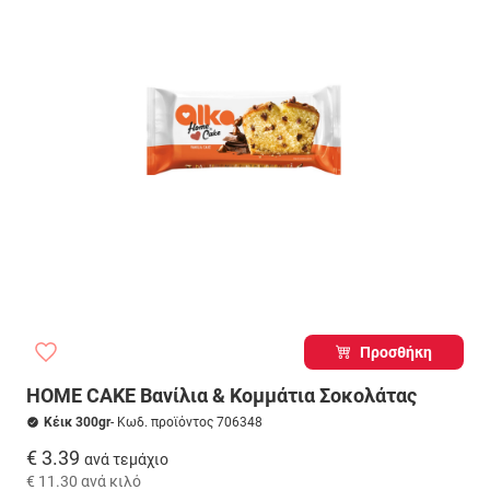
Προσθήκη
HOME CAKE Βανίλια & Κομμάτια Σοκολάτας
Κέικ 300gr
- Κωδ. προϊόντος 706348
€ 3.39
ανά τεμάχιο
€ 11.30
ανά κιλό