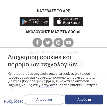
ΚΑΤΕΒΑΣΕ ΤΟ APP
ΑΚΟΛΟΥΘΗΣΕ ΜΑΣ ΣΤΑ SOCIAL
ΜΑΘΕ ΠΡΩΤΟΣ ΤΑ ΝΕΑ ΜΑΣ
Διαχείριση cookies και
παρόμοιων τεχνολογιών
Χρησιμοποιούμε εργαλεία όπως τα cookies για να σου
προσφέρουμε μία κορυφαία προσωποποιημένη εμπειρία,
για να σε βοηθήσουμε να βρεις ευκολότερα αυτό που
© Copyright 2026
ANEDIK Kritikos
. All Rights Reserved
ψάχνεις, καθώς και για την ανάλυση της επισκεψιμότητάς
Made with
by
Desquared
μας.
Απόρριψη
Αποδοχή
Ρυθμίσεις