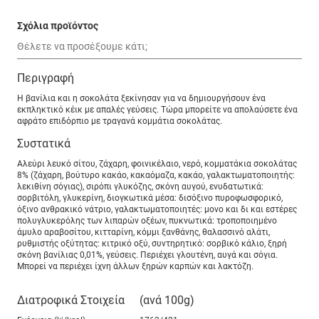
Σχόλια προϊόντος
Περιγραφή
Η βανίλια και η σοκολάτα ξεκίνησαν για να δημιουργήσουν ένα
εκπληκτικό κέικ με απαλές γεύσεις. Τώρα μπορείτε να απολαύσετε ένα
αφράτο επιδόρπιο με τραγανά κομμάτια σοκολάτας.
Συστατικά
Αλεύρι λευκό σίτου, ζάχαρη, φοινικέλαιο, νερό, κομματάκια σοκολάτας
8% (ζάχαρη, βούτυρο κακάο, κακαόμαζα, κακάο, γαλακτωματοποιητής:
λεκιθίνη σόγιας), σιρόπι γλυκόζης, σκόνη αυγού, ενυδατωτικά:
σορβιτόλη, γλυκερίνη, διογκωτικά μέσα: δισόξινο πυροφωσφορικό,
όξινο ανθρακικό νάτριο, γαλακτωματοποιητές: μονο και δι και εστέρες
πολυγλυκερόλης των λιπαρών οξέων, πυκνωτικά: τροποποιημένο
άμυλο αραβοσίτου, κιτταρίνη, κόμμι ξανθάνης, θαλασσινό αλάτι,
ρυθμιστής οξύτητας: κιτρικό οξύ, συντηρητικό: σορβικό κάλιο, ξηρή
σκόνη βανίλιας 0,01%, γεύσεις. Περιέχει γλουτένη, αυγά και σόγια.
Μπορεί να περιέχει ίχνη άλλων ξηρών καρπών και λακτόζη.
Διατροφικά Στοιχεία
(ανά 100g)