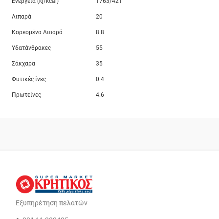
Ενέργεια (kj/kcal)
1763/421
Λιπαρά
20
Κορεσμένα Λιπαρά
8.8
Υδατάνθρακες
55
Σάκχαρα
35
Φυτικές ίνες
0.4
Πρωτείνες
4.6
Εξυπηρέτηση πελατών