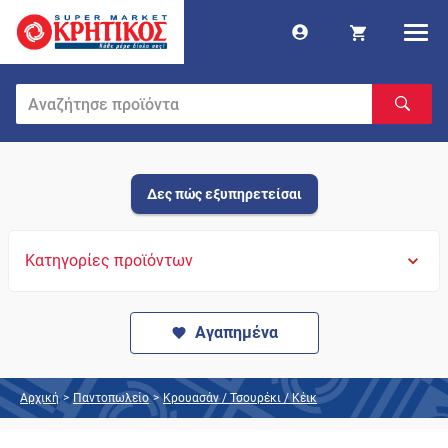
Δες πώς εξυπηρετείσαι
Κατηγορίες προϊόντων
Αγαπημένα
Αρχική
>
Παντοπωλείο
>
Κρουασάν / Τσουρέκι / Κέικ