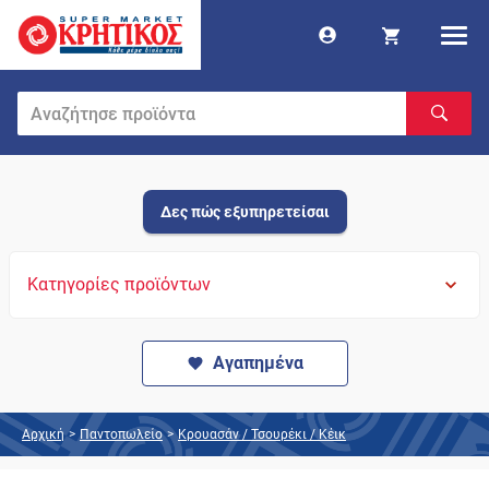
Δες πώς εξυπηρετείσαι
Κατηγορίες προϊόντων
Αγαπημένα
Αρχική
>
Παντοπωλείο
>
Κρουασάν / Τσουρέκι / Κέικ