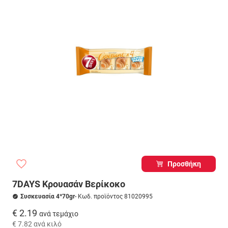
Προσθήκη
7DAYS Κρουασάν Βερίκοκο
Συσκευασία 4*70gr
- Κωδ. προϊόντος 81020995
€ 2.19
ανά τεμάχιο
€ 7.82
ανά κιλό