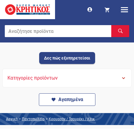
Δες πώς εξυπηρετείσαι
Κατηγορίες προϊόντων
Αγαπημένα
Αρχική
>
Παντοπωλείο
>
Κρουασάν / Τσουρέκι / Κέικ