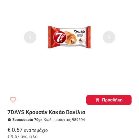
Προσθήκη
7DAYS Κρουσάν Κακάο Βανίλια
Συσκευασία 70gr
- Κωδ. προϊόντος 989594
€ 0.67
ανά τεμάχιο
€ 9.57
ανά κιλό