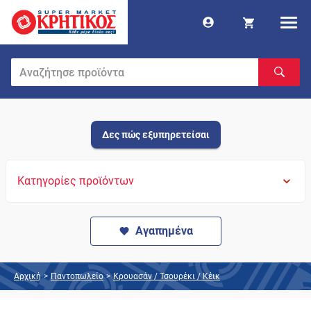
Δες πώς εξυπηρετείσαι
Κατηγορίες προϊόντων
Αγαπημένα
Αρχική
>
Παντοπωλείο
>
Κρουασάν / Τσουρέκι / Κέικ