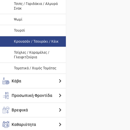
Τσιπς / Γαριδάκια / Αλμυρά
Σνακ
Ψωμί
Τουρσί
Κρουασάν / Τσουρέκι / Κέικ
Τσίχλες / Καραμέλες /
Γλειφιτζούρια
Τοματικά / Χυμός Τομάτας
Κάβα
Προσωπική Φροντίδα
Βρεφικά
Καθαριότητα