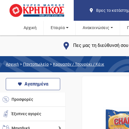
Βρες το κατάστη
Αρχική
Εταιρία
Ανακοινώσεις
Πες μας τη διεύθυνσή σου 
Αρχική
>
Παντοπωλείο
>
Κρουασάν / Τσουρέκι / Κέικ
Αγαπημένα
Προσφορές
Έξυπνες αγορές
Μαναβική