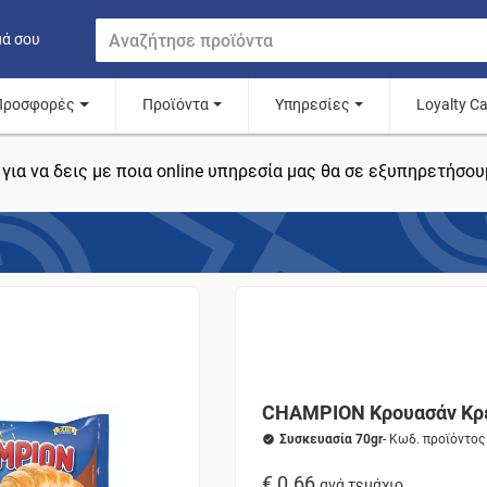
μά σου
Προσφορές
Προϊόντα
Υπηρεσίες
Loyalty C
για να δεις με ποια online υπηρεσία μας θα σε εξυπηρετήσου
CHAMPION Κρουασάν Κρ
Συσκευασία 70gr
- Κωδ. προϊόντο
€ 0.66
ανά τεμάχιο