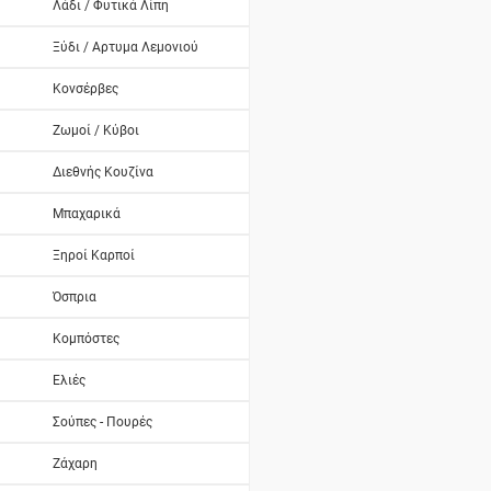
Λάδι / Φυτικά Λίπη
Ξύδι / Αρτυμα Λεμονιού
Κονσέρβες
Ζωμοί / Κύβοι
Διεθνής Κουζίνα
Μπαχαρικά
Ξηροί Καρποί
Όσπρια
Κομπόστες
Ελιές
Σούπες - Πουρές
Ζάχαρη