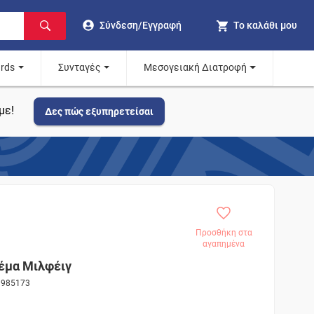
Σύνδεση/Εγγραφή
Το καλάθι μου
ards
Συνταγές
Μεσογειακή Διατροφή
με!
Δες πώς εξυπηρετείσαι
Προσθήκη στα
αγαπημένα
έμα Μιλφέιγ
ς 985173