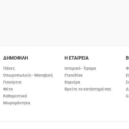
ΔΗΜΟΦΙΛΗ
Η ΕΤΑΙΡΕΙΑ
Β
Πάνες
Ιστορικό - Όραμα
Φ
Οπωροπωλείο - Μαναβική
Franchise
Ε
Γιαούρτια
Καριέρα
Σ
Φέτα
Βρείτε το κατάστημά σας
Δ
Καθαριστικά
G
Μωρομάντηλα