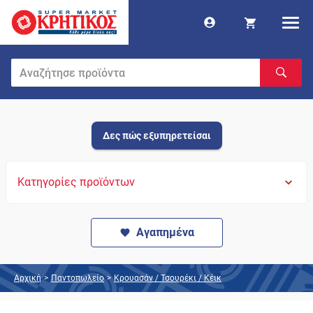
Δες πώς εξυπηρετείσαι
Κατηγορίες προϊόντων
Αγαπημένα
Αρχική
>
Παντοπωλείο
>
Κρουασάν / Τσουρέκι / Κέικ