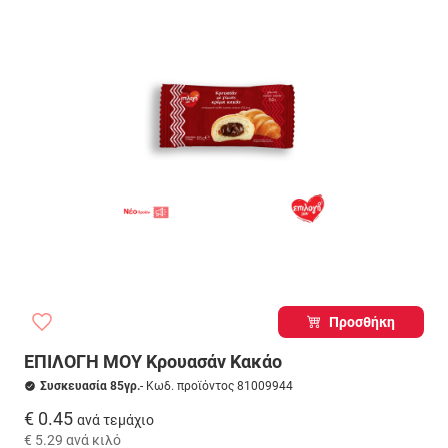
Προσθήκη
ΕΠΙΛΟΓΗ ΜΟΥ Κρουασάν Κακάο
Συσκευασία 85γρ.
- Κωδ. προϊόντος 81009944
€ 0.45
ανά τεμάχιο
€ 5.29
ανά κιλό