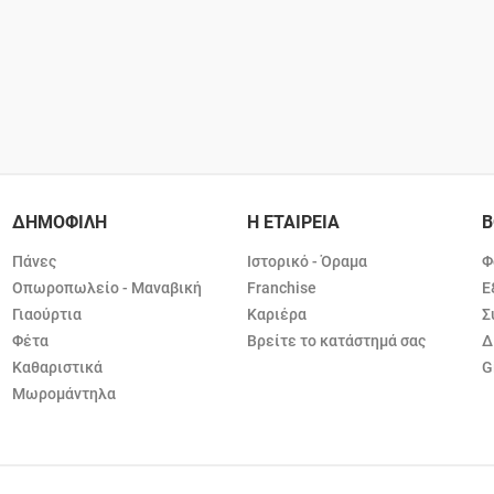
ΔΗΜΟΦΙΛΗ
Η ΕΤΑΙΡΕΙΑ
Β
Πάνες
Ιστορικό - Όραμα
Φ
Οπωροπωλείο - Μαναβική
Franchise
Ε
Γιαούρτια
Καριέρα
Σ
Φέτα
Βρείτε το κατάστημά σας
Δ
Καθαριστικά
G
Μωρομάντηλα