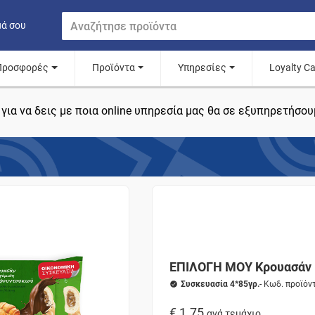
μά σου
Προσφορές
Προϊόντα
Υπηρεσίες
Loyalty C
για να δεις με ποια online υπηρεσία μας θα σε εξυπηρετήσου
ΕΠΙΛΟΓΗ ΜΟΥ Κρουασάν 
Συσκευασία 4*85γρ.
- Κωδ. προϊό
€ 1.75
ανά τεμάχιο