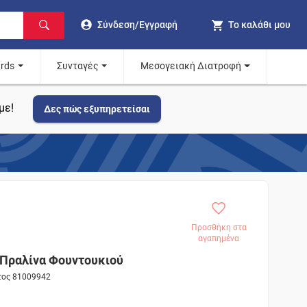
Σύνδεση/Εγγραφή
Το καλάθι μου
ards
Συνταγές
Μεσογειακή Διατροφή
με!
Δες πώς εξυπηρετείσαι
Προσθήκη στα
αγαπημένα
Πραλίνα Φουντουκιού
ντος 81009942