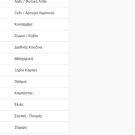
Λάδι / Φυτικά Λίπη
Ξύδι / Αρτυμα Λεμονιού
Κονσέρβες
Ζωμοί / Κύβοι
Διεθνής Κουζίνα
Μπαχαρικά
Ξηροί Καρποί
Όσπρια
Κομπόστες
Ελιές
Σούπες - Πουρές
Ζάχαρη