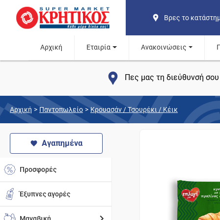
Βρες το κατάστη
Αρχική
Εταιρία
Ανακοινώσεις
Πες μας τη διεύθυνσή σου 
Αρχική
>
Παντοπωλείο
>
Κρουασάν / Τσουρέκι / Κέικ
Αγαπημένα
Προσφορές
Έξυπνες αγορές
Μαναβική