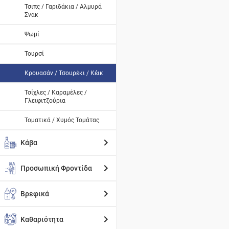
Τσιπς / Γαριδάκια / Αλμυρά
Σνακ
Ψωμί
Τουρσί
Κρουασάν / Τσουρέκι / Κέικ
Τσίχλες / Καραμέλες /
Γλειφιτζούρια
Τοματικά / Χυμός Τομάτας
Κάβα
Προσωπική Φροντίδα
Βρεφικά
Καθαριότητα