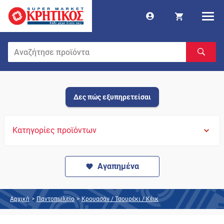
Δες πώς εξυπηρετείσαι
Κατηγορίες προϊόντων
Αγαπημένα
Αρχική
>
Παντοπωλείο
>
Κρουασάν / Τσουρέκι / Κέικ