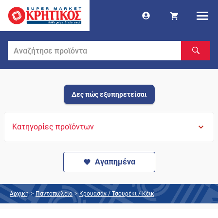
Δες πώς εξυπηρετείσαι
Κατηγορίες προϊόντων
Αγαπημένα
Αρχική
>
Παντοπωλείο
>
Κρουασάν / Τσουρέκι / Κέικ