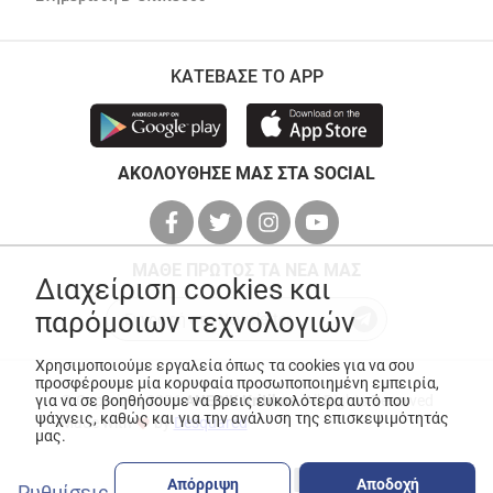
ΚΑΤΕΒΑΣΕ ΤΟ APP
ΑΚΟΛΟΥΘΗΣΕ ΜΑΣ ΣΤΑ SOCIAL
ΜΑΘΕ ΠΡΩΤΟΣ ΤΑ ΝΕΑ ΜΑΣ
Διαχείριση cookies και
παρόμοιων τεχνολογιών
Χρησιμοποιούμε εργαλεία όπως τα cookies για να σου
προσφέρουμε μία κορυφαία προσωποποιημένη εμπειρία,
για να σε βοηθήσουμε να βρεις ευκολότερα αυτό που
© Copyright 2026
ANEDIK Kritikos
. All Rights Reserved
ψάχνεις, καθώς και για την ανάλυση της επισκεψιμότητάς
Made with
by
Desquared
μας.
Απόρριψη
Αποδοχή
Ρυθμίσεις