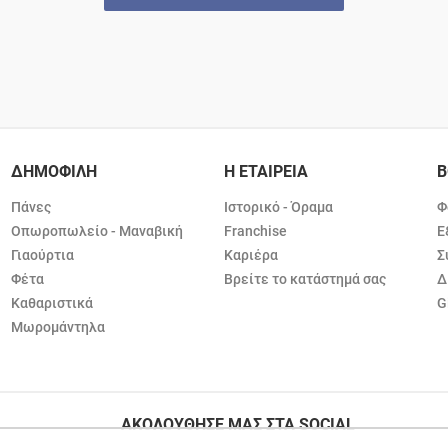
ΔΗΜΟΦΙΛΗ
Η ΕΤΑΙΡΕΙΑ
Β
Πάνες
Ιστορικό - Όραμα
Φ
Οπωροπωλείο - Μαναβική
Franchise
Ε
Γιαούρτια
Καριέρα
Σ
Φέτα
Βρείτε το κατάστημά σας
Δ
Καθαριστικά
G
Μωρομάντηλα
ΑΚΟΛΟΥΘΗΣΕ ΜΑΣ ΣΤΑ SOCIAL