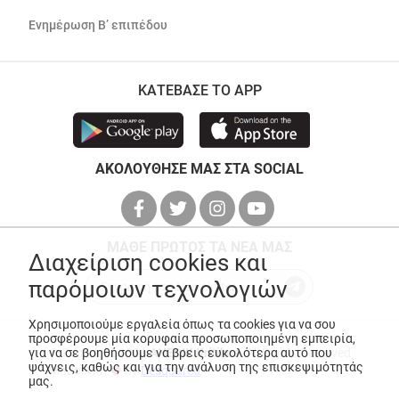
Ενημέρωση Β’ επιπέδου
ΚΑΤΕΒΑΣΕ ΤΟ APP
ΑΚΟΛΟΥΘΗΣΕ ΜΑΣ ΣΤΑ SOCIAL
ΜΑΘΕ ΠΡΩΤΟΣ ΤΑ ΝΕΑ ΜΑΣ
Διαχείριση cookies και
παρόμοιων τεχνολογιών
Χρησιμοποιούμε εργαλεία όπως τα cookies για να σου
προσφέρουμε μία κορυφαία προσωποποιημένη εμπειρία,
για να σε βοηθήσουμε να βρεις ευκολότερα αυτό που
© Copyright 2026
ANEDIK Kritikos
. All Rights Reserved
ψάχνεις, καθώς και για την ανάλυση της επισκεψιμότητάς
Made with
by
Desquared
μας.