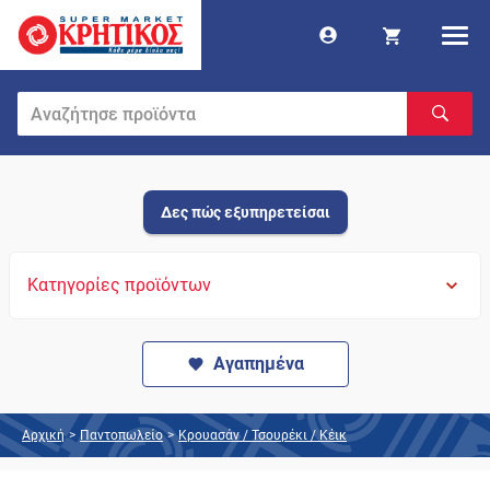
Δες πώς εξυπηρετείσαι
Κατηγορίες προϊόντων
Αγαπημένα
Αρχική
>
Παντοπωλείο
>
Κρουασάν / Τσουρέκι / Κέικ