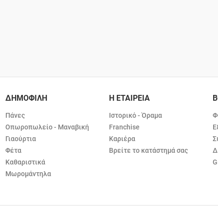
ΔΗΜΟΦΙΛΗ
Η ΕΤΑΙΡΕΙΑ
Β
Πάνες
Ιστορικό - Όραμα
Φ
Οπωροπωλείο - Μαναβική
Franchise
Ε
Γιαούρτια
Καριέρα
Σ
Φέτα
Βρείτε το κατάστημά σας
Δ
Καθαριστικά
G
Μωρομάντηλα