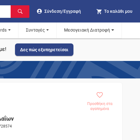
Σύνδεση/Εγγραφή
Το καλάθι μου
ards
Συνταγές
Μεσογειακή Διατροφή
με!
Δες πώς εξυπηρετείσαι
Προσθήκη στα
αγαπημένα
λαΐων
 728574