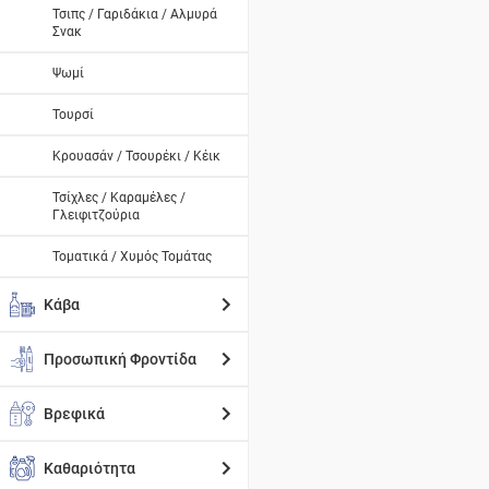
Τσιπς / Γαριδάκια / Αλμυρά
Σνακ
Ψωμί
Τουρσί
Κρουασάν / Τσουρέκι / Κέικ
Τσίχλες / Καραμέλες /
Γλειφιτζούρια
Τοματικά / Χυμός Τομάτας
Κάβα
Προσωπική Φροντίδα
Βρεφικά
Καθαριότητα