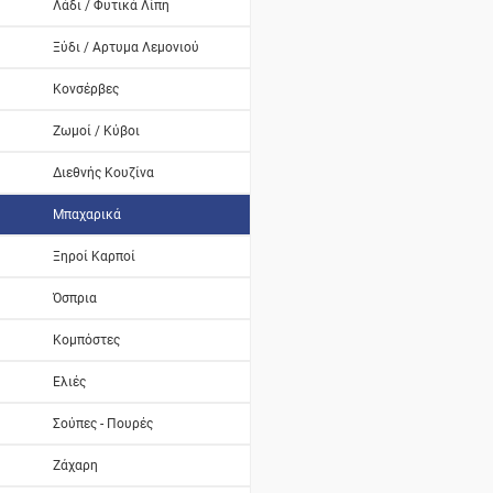
Λάδι / Φυτικά Λίπη
Ξύδι / Αρτυμα Λεμονιού
Κονσέρβες
Ζωμοί / Κύβοι
Διεθνής Κουζίνα
Μπαχαρικά
Ξηροί Καρποί
Όσπρια
Κομπόστες
Ελιές
Σούπες - Πουρές
Ζάχαρη