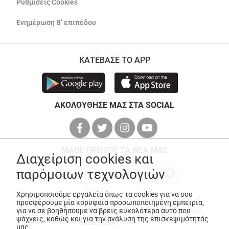
Ρυθμίσεις Cookies
Ενημέρωση Β’ επιπέδου
ΚΑΤΕΒΑΣΕ ΤΟ APP
ΑΚΟΛΟΥΘΗΣΕ ΜΑΣ ΣΤΑ SOCIAL
ΜΑΘΕ ΠΡΩΤΟΣ ΤΑ ΝΕΑ ΜΑΣ
Διαχείριση cookies και
παρόμοιων τεχνολογιών
Χρησιμοποιούμε εργαλεία όπως τα cookies για να σου
προσφέρουμε μία κορυφαία προσωποποιημένη εμπειρία,
για να σε βοηθήσουμε να βρεις ευκολότερα αυτό που
© Copyright 2026
ANEDIK Kritikos
. All Rights Reserved
ψάχνεις, καθώς και για την ανάλυση της επισκεψιμότητάς
Made with
by
Desquared
μας.