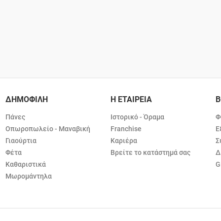
ΔΗΜΟΦΙΛΗ
Η ΕΤΑΙΡΕΙΑ
Β
Πάνες
Ιστορικό - Όραμα
Φ
Οπωροπωλείο - Μαναβική
Franchise
Ε
Γιαούρτια
Καριέρα
Σ
Φέτα
Βρείτε το κατάστημά σας
Δ
Καθαριστικά
G
Μωρομάντηλα