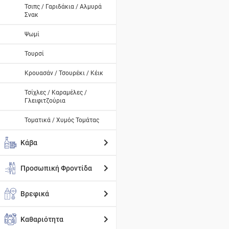
Τσιπς / Γαριδάκια / Αλμυρά
Σνακ
Ψωμί
Τουρσί
Κρουασάν / Τσουρέκι / Κέικ
Τσίχλες / Καραμέλες /
Γλειφιτζούρια
Τοματικά / Χυμός Τομάτας
Κάβα
Προσωπική Φροντίδα
Βρεφικά
Καθαριότητα