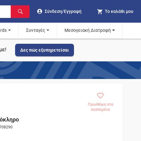
Σύνδεση/Εγγραφή
Το καλάθι μου
ards
Συνταγές
Μεσογειακή Διατροφή
με!
Δες πώς εξυπηρετείσαι
Προσθήκη στα
αγαπημένα
όκληρο
 708290