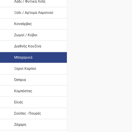
Λάδι / Φυτικά Λίπη
Ξύδι / Αρτυμα Λεμονιού
Κονσέρβες
Ζωμοί / Κύβοι
Διεθνής Κουζίνα
Μπαχαρικά
Ξηροί Καρποί
Όσπρια
Κομπόστες
Ελιές
Σούπες - Πουρές
Ζάχαρη