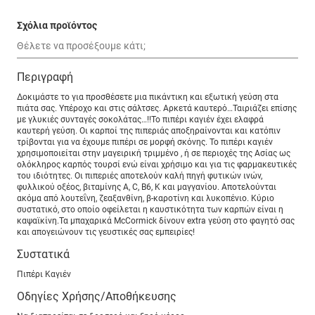
Σχόλια προϊόντος
Περιγραφή
Δοκιμάστε το για προσθέσετε μια πικάντικη και εξωτική γεύση στα
πιάτα σας. Υπέροχο και στις σάλτσες. Αρκετά καυτερό…Ταιριάζει επίσης
με γλυκιές συνταγές σοκολάτας…!!Το πιπέρι καγιέν έχει ελαφρά
καυτερή γεύση. Οι καρποί της πιπεριάς αποξηραίνονται και κατόπιν
τρίβονται για να έχουμε πιπέρι σε μορφή σκόνης. Το πιπέρι καγιέν
χρησιμοποιείται στην μαγειρική τριμμένο , ή σε περιοχές της Ασίας ως
ολόκληρος καρπός τουρσί ενώ είναι χρήσιμο και για τις φαρμακευτικές
του ιδιότητες. Οι πιπεριές αποτελούν καλή πηγή φυτικών ινών,
φυλλικού οξέος, βιταμίνης Α, C, B6, Κ και μαγγανίου. Αποτελούνται
ακόμα από λουτεΐνη, ζεαξανθίνη, β-καροτίνη και λυκοπένιο. Κύριο
συστατικό, στο οποίο οφείλεται η καυστικότητα των καρπών είναι η
καψαϊκίνη.Τα μπαχαρικά McCormick δίνουν extra γεύση στο φαγητό σας
και απογειώνουν τις γευστικές σας εμπειρίες!
Συστατικά
Πιπέρι Καγιέν
Οδηγίες Χρήσης/Αποθήκευσης