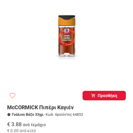
Προσθήκη
McCORMICK Πιπέρι Καγιέν
Γυάλινο Βάζο 33γρ.
- Κωδ. προϊόντος 64852
€ 3.88
ανά τεμάχιο
€ 0.00
ανά κιλό