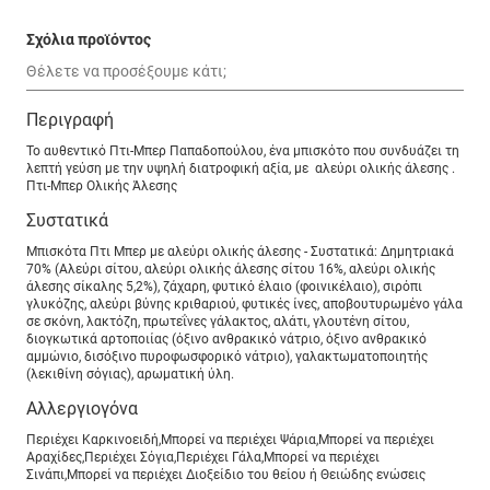
Σχόλια προϊόντος
Περιγραφή
Το αυθεντικό Πτι-Μπερ Παπαδοπούλου, ένα μπισκότο που συνδυάζει τη
λεπτή γεύση με την υψηλή διατροφική αξία, με αλεύρι ολικής άλεσης .
Πτι-Μπερ Ολικής Άλεσης
Συστατικά
Μπισκότα Πτι Μπερ με αλεύρι ολικής άλεσης - Συστατικά: Δημητριακά
70% (Αλεύρι σίτου, αλεύρι ολικής άλεσης σίτου 16%, αλεύρι ολικής
άλεσης σίκαλης 5,2%), ζάχαρη, φυτικό έλαιο (φοινικέλαιο), σιρόπι
γλυκόζης, αλεύρι βύνης κριθαριού, φυτικές ίνες, αποβουτυρωμένο γάλα
σε σκόνη, λακτόζη, πρωτεΐνες γάλακτος, αλάτι, γλουτένη σίτου,
διογκωτικά αρτοποιίας (όξινο ανθρακικό νάτριο, όξινο ανθρακικό
αμμώνιο, δισόξινο πυροφωσφορικό νάτριο), γαλακτωματοποιητής
(λεκιθίνη σόγιας), αρωματική ύλη.
Αλλεργιογόνα
Περιέχει Καρκινοειδή,Μπορεί να περιέχει Ψάρια,Μπορεί να περιέχει
Αραχίδες,Περιέχει Σόγια,Περιέχει Γάλα,Μπορεί να περιέχει
Σινάπι,Μπορεί να περιέχει Διοξείδιο του θείου ή Θειώδης ενώσεις