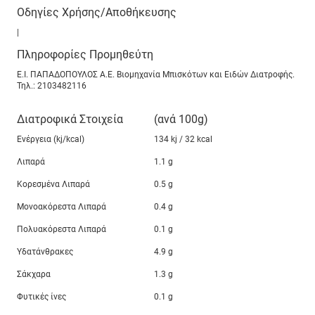
Οδηγίες Χρήσης/Αποθήκευσης
|
Πληροφορίες Προμηθεύτη
Ε.Ι. ΠΑΠΑΔΟΠΟΥΛΟΣ Α.Ε. Βιομηχανία Μπισκότων και Ειδών Διατροφής.
Τηλ.: 2103482116
Διατροφικά Στοιχεία
(ανά 100g)
Ενέργεια (kj/kcal)
134 kj / 32 kcal
Λιπαρά
1.1 g
Κορεσμένα Λιπαρά
0.5 g
Μονοακόρεστα Λιπαρά
0.4 g
Πολυακόρεστα Λιπαρά
0.1 g
Υδατάνθρακες
4.9 g
Σάκχαρα
1.3 g
Φυτικές ίνες
0.1 g