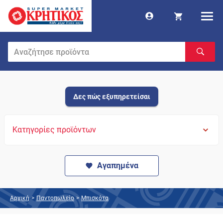
Δες πώς εξυπηρετείσαι
Κατηγορίες προϊόντων
Αγαπημένα
Αρχική
>
Παντοπωλείο
>
Μπισκότα