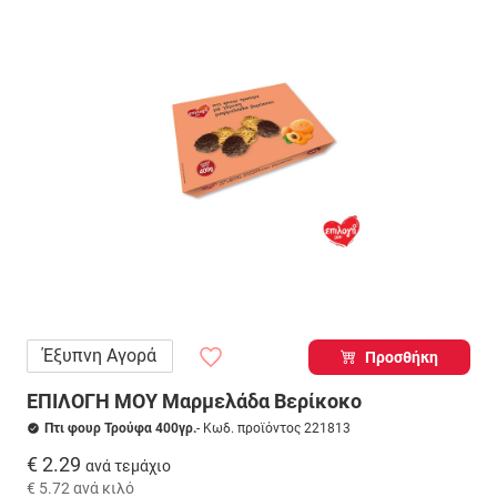
Έξυπνη Αγορά
Προσθήκη
ΕΠΙΛΟΓΗ ΜΟΥ Μαρμελάδα Βερίκοκο
Πτι φουρ Τρούφα 400γρ.
- Κωδ. προϊόντος 221813
€ 2.29
ανά τεμάχιο
€ 5.72
ανά κιλό