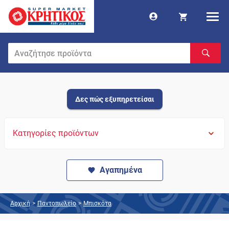
Δες πώς εξυπηρετείσαι
Κατηγορίες προϊόντων
Αγαπημένα
Αρχική
>
Παντοπωλείο
>
Μπισκότα