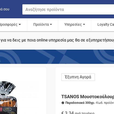
μά σου
Προσφορές
Προϊόντα
Υπηρεσίες
Loyalty C
για να δεις με ποια online υπηρεσία μας θα σε εξυπηρετήσου
Έξυπνη Αγορά
TSANOS Μουστοκούλου
Παραδοσιακά 300γρ.
- Κωδ. προϊό
€ 3.34
ανά τεμάχιο