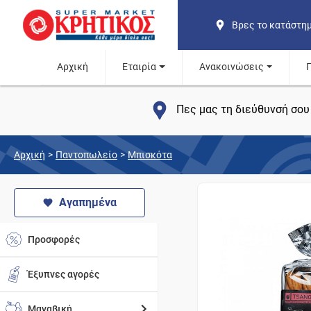
Βρες το κατάστη
Αρχική
Εταιρία
Ανακοινώσεις
Πες μας τη διεύθυνσή σου 
Αρχική
>
Παντοπωλείο
>
Μπισκότα
Αγαπημένα
Προσφορές
Έξυπνες αγορές
Μαναβική