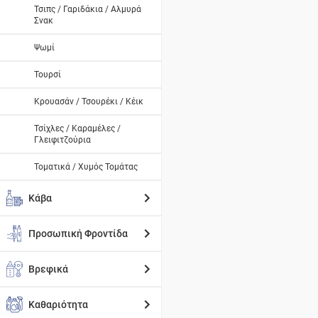
Τσιπς / Γαριδάκια / Αλμυρά
Σνακ
Ψωμί
Τουρσί
Κρουασάν / Τσουρέκι / Κέικ
Τσίχλες / Καραμέλες /
Γλειφιτζούρια
Τοματικά / Χυμός Τομάτας
Κάβα
Προσωπική Φροντίδα
Βρεφικά
Καθαριότητα