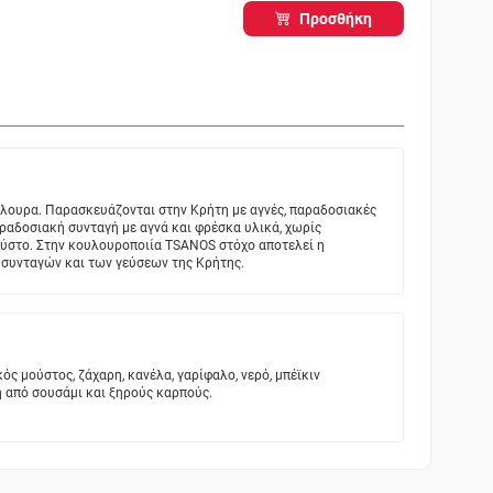
Προσθήκη
ουρα. Παρασκευάζονται στην Κρήτη με αγνές, παραδοσιακές
αραδοσιακή συνταγή με αγνά και φρέσκα υλικά, χωρίς
ύστο. Στην κουλουροποιία TSANOS στόχο αποτελεί η
 συνταγών και των γεύσεων της Κρήτης.
κός μούστος, ζάχαρη, κανέλα, γαρίφαλο, νερό, μπέϊκιν
η από σουσάμι και ξηρούς καρπούς.