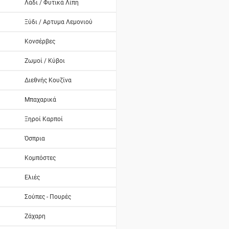
Λάδι / Φυτικά Λίπη
Ξύδι / Αρτυμα Λεμονιού
Κονσέρβες
Ζωμοί / Κύβοι
Διεθνής Κουζίνα
Μπαχαρικά
Ξηροί Καρποί
Όσπρια
Κομπόστες
Ελιές
Σούπες - Πουρές
Ζάχαρη