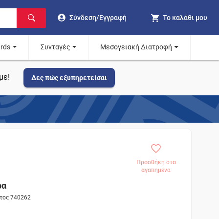
Σύνδεση/Εγγραφή
Το καλάθι μου
ards
Συνταγές
Μεσογειακή Διατροφή
με!
Δες πώς εξυπηρετείσαι
Προσθήκη στα
αγαπημένα
ρα
ντος 740262