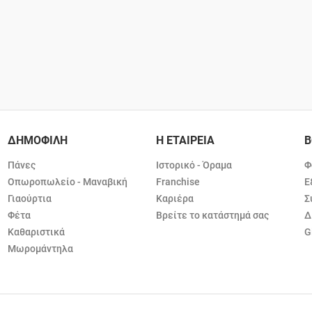
ΔΗΜΟΦΙΛΗ
Η ΕΤΑΙΡΕΙΑ
Β
Πάνες
Ιστορικό - Όραμα
Φ
Οπωροπωλείο - Μαναβική
Franchise
Ε
Γιαούρτια
Καριέρα
Σ
Φέτα
Βρείτε το κατάστημά σας
Δ
Καθαριστικά
G
Μωρομάντηλα