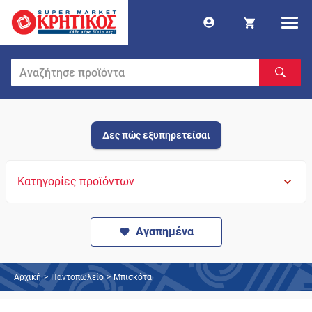
Δες πώς εξυπηρετείσαι
Κατηγορίες προϊόντων
Αγαπημένα
Αρχική
>
Παντοπωλείο
>
Μπισκότα