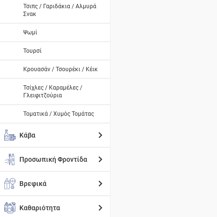
Τσιπς / Γαριδάκια / Αλμυρά
Σνακ
Ψωμί
Τουρσί
Κρουασάν / Τσουρέκι / Κέικ
Τσίχλες / Καραμέλες /
Γλειφιτζούρια
Τοματικά / Χυμός Τομάτας
Κάβα
Προσωπική Φροντίδα
Βρεφικά
Καθαριότητα