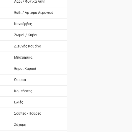
Λάδι / Φυτικά Λίπη
Ξύδι / Αρτυμα Λεμονιού
Κονσέρβες
Ζωμοί / Κύβοι
Διεθνής Κουζίνα
Μπαχαρικά
Ξηροί Καρποί
Όσπρια
Κομπόστες
Ελιές
Σούπες - Πουρές
Ζάχαρη