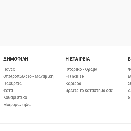
ΔΗΜΟΦΙΛΗ
Η ΕΤΑΙΡΕΙΑ
Β
Πάνες
Ιστορικό - Όραμα
Φ
Οπωροπωλείο - Μαναβική
Franchise
Ε
Γιαούρτια
Καριέρα
Σ
Φέτα
Βρείτε το κατάστημά σας
Δ
Καθαριστικά
G
Μωρομάντηλα