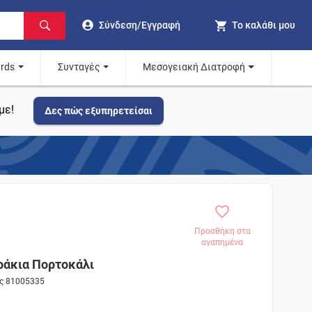
Σύνδεση/Εγγραφή
Το καλάθι μου
ards
Συνταγές
Μεσογειακή Διατροφή
με!
Δες πώς εξυπηρετείσαι
Προσθήκη στα
αγαπημένα
ράκια Πορτοκάλι
ος 81005335