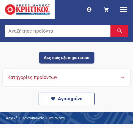
Δες πώς εξυπηρετείσαι
Κατηγορίες προϊόντων
Αγαπημένα
Αρχική
>
Παντοπωλείο
>
Μπισκότα