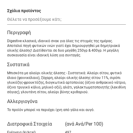
Σχόλια προϊόντος
Περιγραφή
Digestive κλασικά, ιδανικό σνακ για όλες τις στιγμές της ημέρας.
Αποτελεί πηγή φυτικών ινών γιατί έχει δημιουργηθεί με δημητριακά
ολικής άλεσης! Διατίθενται σε δυο μεγέθη 250γρ & 400γρ. Η μεγάλη
συσκευασία είναι ιδανική λύση για συνταγές.
Συστατικά
Μπισκότα με αλεύρι ολικής άλεσης - Συστατικά: Αλεύρι σίτου, φυτικό
έλαιο (φοινικέλαιο), ζάχαρη, αλεύρι ολικής άλεσης σίτου 11%, σιρόπι
γλυκόζης-φρουκτόζης, διογκωτικά αρτοποιίας (όξινο ανθρακικό νάτριο,
όξινο τρυγικό κάλιο, μηλικό οξύ), αλάτι, γαλακτωματοποιητής (λεκιθίνη
σόγιας), γλουτένη σίτου, αλεύρι βύνης κριθαριού.
Αλλεργιογόνα
Το προϊόν μπορεί να περιέχει ίχνη από γάλα και αυγό.
Διατροφικά Στοιχεία
(ανά Ανά/Per 100)
Ενέργεια (kj/kcal)
497