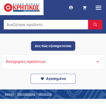
Δες πώς εξυπηρετείσαι
Κατηγορίες προϊόντων
Αγαπημένα
Αρχική
>
Παντοπωλείο
>
Μπισκότα